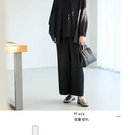
M size
—
在庫切れ