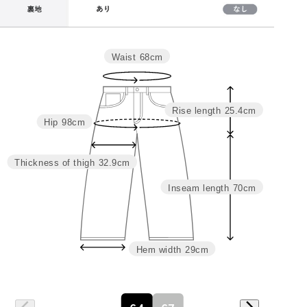
Waist
68cm
サイズ
ウェスト
ヒップ
わたり
股上
股下
裾幅
64
68
98
32.9
25.4
70
29
Rise length
25.4cm
67
74
104
34.4
26.1
70
30
Hip
98cm
Thickness of thigh
32.9cm
Inseam length
70cm
Hem width
29cm
詳細はこちら