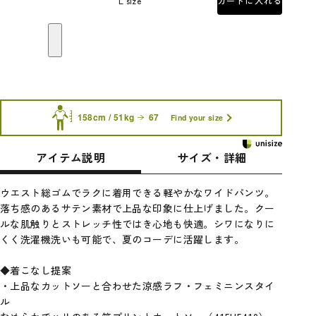
L size
カートに入れる
158cm / 51kg
67
Find your size
アイテム説明
サイズ・詳細
ウエスト総ゴムでラクに着用できる軽やかなワイドパンツ。
落ち感のあるサテン素材で上品な印象に仕上げました。クー
ルな肌触りとストレッチ性ではき心地も快適。シワになりに
くく洗濯機洗いも可能で、夏のコーデに活躍します。
◆着こなし提案
・上品なカットソーと合わせた涼感ラフ・フェミニンスタイ
ル