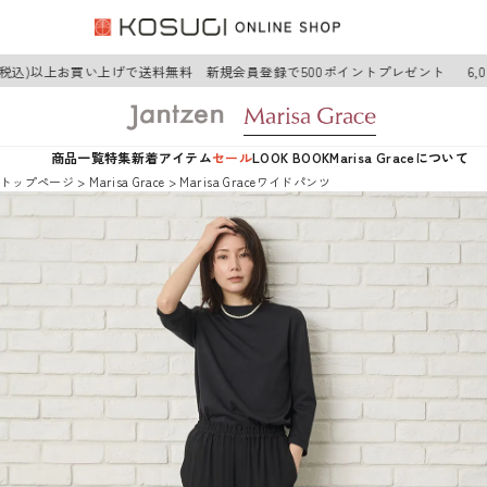
(税込)以上お買い上げで送料無料 新規会員登録で500ポイントプレゼント
6,0
商品一覧
特集
新着アイテム
セール
LOOK BOOK
Marisa Graceについて
トップページ
Marisa Grace
Marisa Graceワイドパンツ