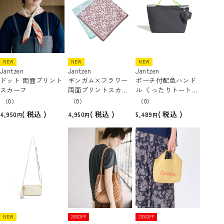
NEW
NEW
NEW
Jantzen
Jantzen
Jantzen
ドット 両面プリント
ギンガム×フラワー
ポーチ付配色ハンド
スカーフ
両面プリントスカー
ル くったりトートバ
フ
ック [A4対応]
（0）
（0）
（0）
税込
税込
税込
4,950
4,950
5,489
NEW
20%OFF
20%OFF