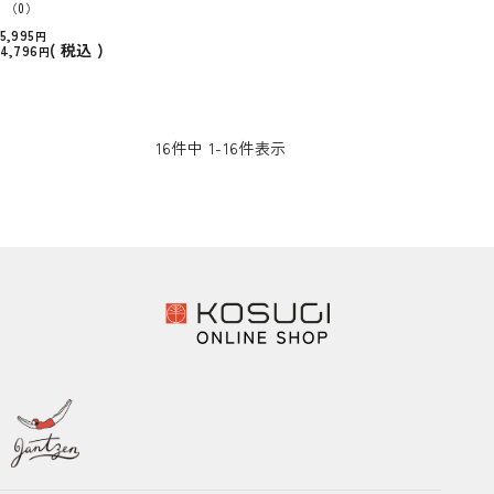
グ
（0）
5,995
税込
4,796
16
件中
1
-
16
件表示