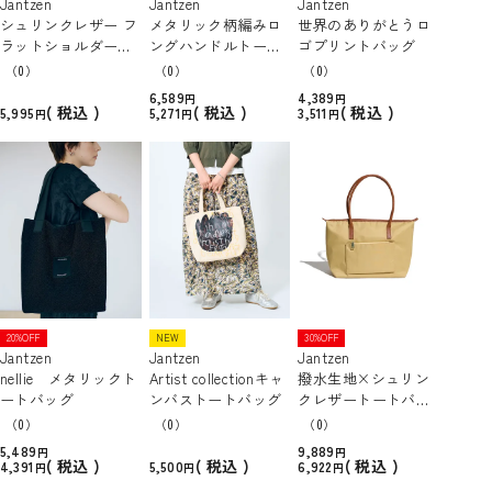
Jantzen
Jantzen
Jantzen
シュリンクレザー フ
メタリック柄編みロ
世界のありがとうロ
ラットショルダーバ
ングハンドルトート
ゴプリントバッグ
ッグ
バッグ
（0）
（0）
（0）
6,589
4,389
税込
税込
税込
5,995
5,271
3,511
20%OFF
NEW
30%OFF
Jantzen
Jantzen
Jantzen
nellie メタリックト
Artist collectionキャ
撥水生地×シュリン
ートバッグ
ンバストートバッグ
クレザートートバッ
グ
（0）
（0）
（0）
5,489
9,889
税込
税込
税込
4,391
5,500
6,922