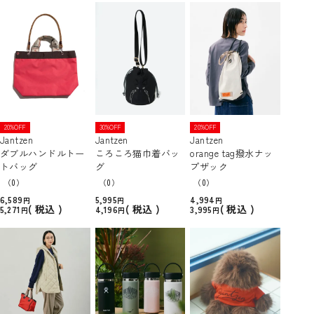
20%OFF
30%OFF
20%OFF
Jantzen
Jantzen
Jantzen
ダブルハンドルトー
ころころ猫巾着バッ
orange tag撥水ナッ
トバッグ
グ
プザック
（0）
（0）
（0）
6,589
5,995
4,994
税込
税込
税込
5,271
4,196
3,995