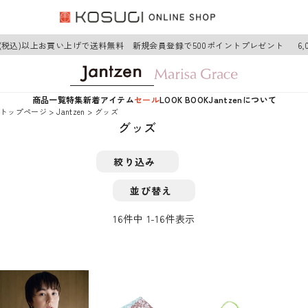
円(税込)以上お買い上げで送料無料 新規会員登録で500ポイントプレゼント
6,
商品一覧
特集
新着アイテム
セール
LOOK BOOK
Jantzenについて
トップページ
Jantzen
グッズ
グッズ
絞り込み
並び替え
16
件中
1
-
16
件表示