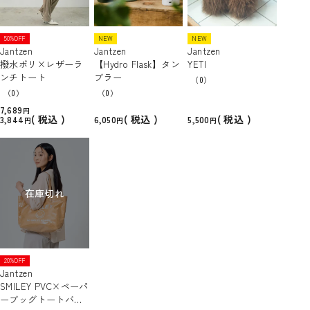
50%OFF
NEW
NEW
Jantzen
Jantzen
Jantzen
撥水ポリ×レザーラ
【Hydro Flask】タン
YETI
ンチトート
ブラー
（0）
（0）
（0）
7,689
税込
税込
税込
3,844
6,050
5,500
在庫切れ
20%OFF
Jantzen
SMILEY PVC×ペーパ
ーブッグトートバッ