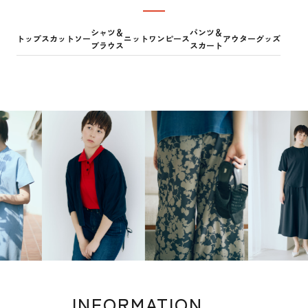
ランキング
シャツ＆
パンツ＆
トップス
カットソー
ニット
ワンピース
アウター
グッズ
ブラウス
スカート
INFORMATION