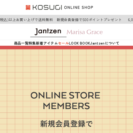
円(税込)以上お買い上げで送料無料 新規会員登録で500ポイントプレゼント
6,
商品一覧
特集
新着アイテム
セール
LOOK BOOK
Jantzenについて