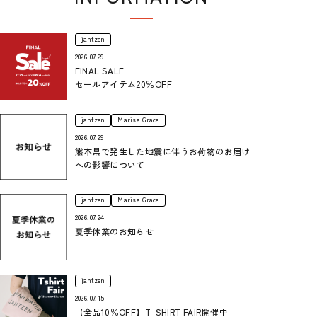
インフォメーション
jantzen
2026.07.29
FINAL SALE
セールアイテム20％OFF
jantzen
Marisa Grace
2026.07.29
熊本県で発生した地震に伴うお荷物のお届け
への影響について
jantzen
Marisa Grace
2026.07.24
夏季休業のお知らせ
jantzen
2026.07.15
【全品10％OFF】T-SHIRT FAIR開催中