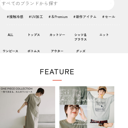
接触冷感
UV加工
＆Premium
新作アイテム
セール
ALL
トップス
カットソー
シャツ＆
ニット
ブラウス
ワンピース
ボトムス
アウター
グッズ
FEATURE
特集