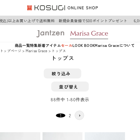
込)以上お買い上げで送料無料 新規会員登録で500ポイントプレゼント
6,000
商品一覧
特集
新着アイテム
セール
LOOK BOOK
Marisa Graceについて
トップページ
Marisa Grace
トップス
トップス
絞り込み
並び替え
88
件中
1
-
80
件表示
1
2