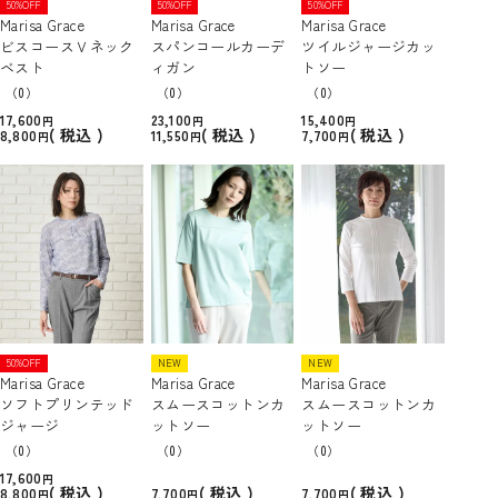
50%OFF
50%OFF
50%OFF
Marisa Grace
Marisa Grace
Marisa Grace
ビスコースＶネック
スパンコールカーデ
ツイルジャージカッ
ベスト
ィガン
トソー
（0）
（0）
（0）
17,600
23,100
15,400
税込
税込
税込
8,800
11,550
7,700
50%OFF
NEW
NEW
Marisa Grace
Marisa Grace
Marisa Grace
ソフトプリンテッド
スムースコットンカ
スムースコットンカ
ジャージ
ットソー
ットソー
（0）
（0）
（0）
17,600
税込
税込
税込
8,800
7,700
7,700