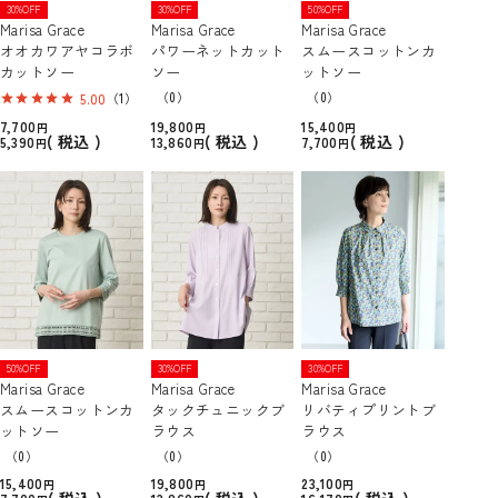
30%OFF
30%OFF
50%OFF
Marisa Grace
Marisa Grace
Marisa Grace
オオカワアヤコラボ
パワーネットカット
スムースコットンカ
カットソー
ソー
ットソー
（0）
（0）
5.00
（1）
7,700
19,800
15,400
税込
税込
税込
5,390
13,860
7,700
50%OFF
30%OFF
30%OFF
Marisa Grace
Marisa Grace
Marisa Grace
スムースコットンカ
タックチュニックブ
リバティプリントブ
ットソー
ラウス
ラウス
（0）
（0）
（0）
15,400
19,800
23,100