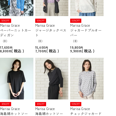
50%OFF
50%OFF
50%OFF
Marisa Grace
Marisa Grace
Marisa Grace
ペーパーニットカー
ジャージタックベス
ジャカードプルオー
ディガン
ト
バー
（0）
（0）
（0）
17,600
15,400
19,800
税込
税込
税込
8,800
7,700
9,900
30%OFF
30%OFF
50%OFF
Marisa Grace
Marisa Grace
Marisa Grace
海島綿カットソー
海島綿カットソー
チェックジャカード