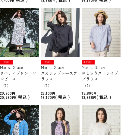
税込
税込
税込
7,700
13,860
16,170
30%OFF
30%OFF
30%OFF
Marisa Grace
Marisa Grace
Marisa Grace
リバティプリントワ
スカラップレースブ
刺しゅうストライプ
ンピース
ラウス
ブラウス
（0）
（0）
（0）
29,700
23,100
19,800
税込
税込
税込
20,790
16,170
13,860