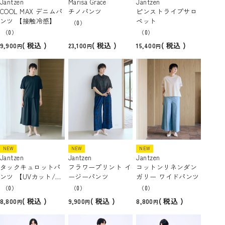
Jantzen
Marisa Grace
Jantzen
COOL MAX デニムパ
チノパンツ
ピンストライプサロ
ンツ 【接触冷感】
ペット
（0）
（0）
（0）
税込
税込
税込
9,900
23,100
15,400
NEW
NEW
NEW
Jantzen
Jantzen
Jantzen
タックキュロットパ
フラワープリント イ
コットンリネンダン
ンツ 【UVカット/遮
ージーパンツ
ガリー ワイドパンツ
熱/接触冷感】
（0）
（0）
（0）
税込
税込
税込
8,800
9,900
8,800