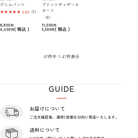
デニムパンツ
プリントギャザース
カート
5.00
（1）
（0）
8,800
11,000
税込
税込
4,400
5,500
47
件中
1
-
47
件表示
GUIDE
ショップガイド
お届けについて
ご注文確認後、通常3営業日
以内に発送いたします。
送料について