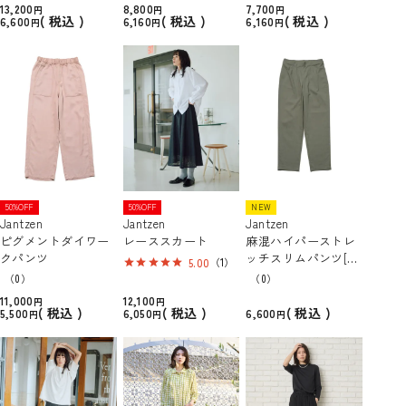
13,200
8,800
7,700
税込
税込
税込
6,600
6,160
6,160
50%OFF
50%OFF
NEW
Jantzen
Jantzen
Jantzen
ピグメントダイワー
レーススカート
麻混ハイパーストレ
クパンツ
ッチスリムパンツ[接
5.00
（1）
触冷感]
（0）
（0）
11,000
12,100
税込
税込
税込
5,500
6,050
6,600