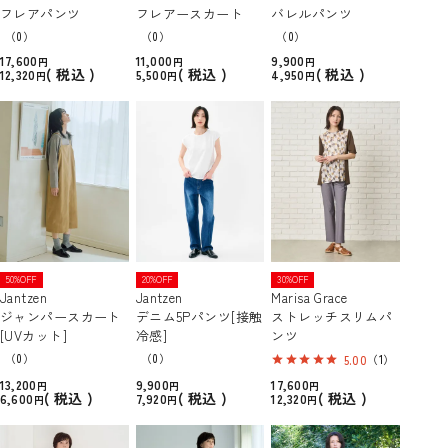
フレアパンツ
フレアースカート
バレルパンツ
（0）
（0）
（0）
17,600
11,000
9,900
税込
税込
税込
12,320
5,500
4,950
50%OFF
20%OFF
30%OFF
Jantzen
Jantzen
Marisa Grace
ジャンパースカート
デニム5Pパンツ[接触
ストレッチスリムパ
[UVカット]
冷感]
ンツ
（0）
（0）
5.00
（1）
13,200
9,900
17,600
税込
税込
税込
6,600
7,920
12,320