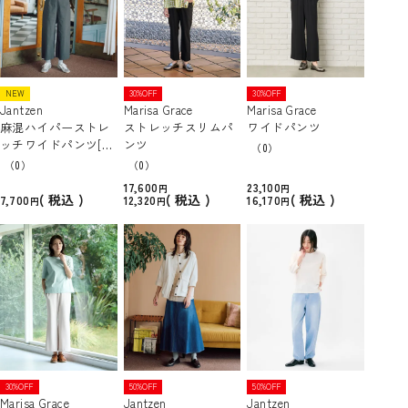
NEW
30%OFF
30%OFF
Jantzen
Marisa Grace
Marisa Grace
麻混ハイパーストレ
ストレッチスリムパ
ワイドパンツ
ッチワイドパンツ[接
ンツ
（0）
触冷感]
（0）
（0）
17,600
23,100
税込
税込
税込
7,700
12,320
16,170
30%OFF
50%OFF
50%OFF
Marisa Grace
Jantzen
Jantzen