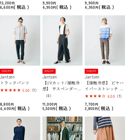
13,200
9,900
9,900
税込
税込
税込
6,600
4,950
4,950
50%OFF
50%OFF
50%OFF
Jantzen
Jantzen
Jantzen
トラックパンツ
【UVカット/接触冷
【接触冷感】 ピケハ
感】 サスペンダーパ
イパーストレッチ ク
5.00
（1）
ンツ
ロップドパンツ
（0）
4.00
（1）
8,800
11,000
7,700
税込
税込
税込
4,400
5,500
3,850