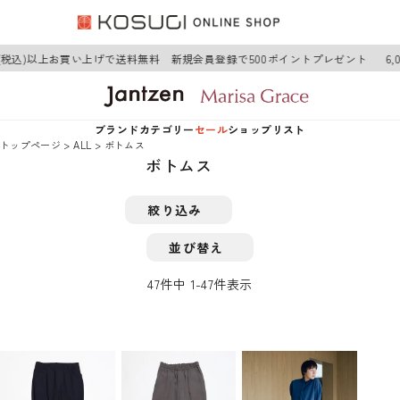
円(税込)以上お買い上げで送料無料 新規会員登録で500ポイントプレゼント
6,0
ブランド
カテゴリー
セール
ショップリスト
トップページ
ALL
ボトムス
ボトムス
Jantzen
アウター
Jantzen
絞り込み
Marisa Grace
トップス
Marisa Grace
並び替え
ワンピース
47
件中
1
-
47
件表示
ボトムス
グッズ