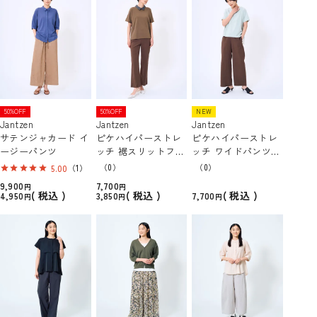
50%OFF
50%OFF
NEW
Jantzen
Jantzen
Jantzen
サテンジャカード イ
ピケハイパーストレ
ピケハイパーストレ
ージーパンツ
ッチ 裾スリットフレ
ッチ ワイドパンツ
アパンツ 【接触冷
【接触冷感】
（0）
（0）
5.00
（1）
感】
9,900
7,700
税込
税込
税込
4,950
3,850
7,700