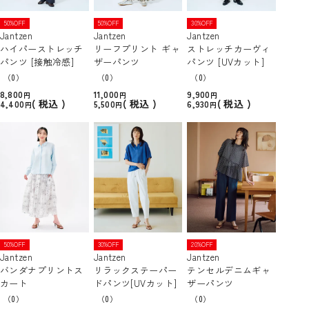
50%OFF
50%OFF
30%OFF
Jantzen
Jantzen
Jantzen
ハイパーストレッチ
リーフプリント ギャ
ストレッチカーヴィ
パンツ [接触冷感]
ザーパンツ
パンツ [UVカット]
（0）
（0）
（0）
8,800
11,000
9,900
税込
税込
税込
4,400
5,500
6,930
50%OFF
30%OFF
20%OFF
Jantzen
Jantzen
Jantzen
バンダナプリントス
リラックステーパー
テンセルデニムギャ
カート
ドパンツ[UVカット]
ザーパンツ
（0）
（0）
（0）