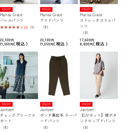
50%OFF
50%OFF
50%OFF
Marisa Grace
Marisa Grace
Marisa Grace
バレルパンツ
ワイドパンツ
ストレッチスリムパ
ンツ
（0）
5.00
（1）
（0）
23,100
23,100
17,600
税込
税込
税込
11,550
11,550
8,800
50%OFF
50%OFF
50%OFF
Jantzen
Jantzen
Jantzen
チェックプリーツス
ポンチ裏起毛 テーパ
【UVカット】裾ボタ
カート
ードパンツ
ンクロップドパンツ
（0）
（0）
（0）