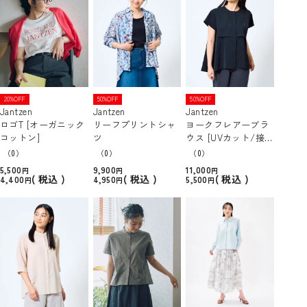
20%OFF
50%OFF
50%OFF
Jantzen
Jantzen
Jantzen
ロゴT [オーガニック
リーフプリントシャ
ヨークフレアーブラ
コットン]
ツ
ウス [UVカット/接触
冷感]
（0）
（0）
（0）
5,500
9,900
11,000
税込
税込
税込
4,400
4,950
5,500