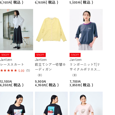
税込
税込
税込
6,160
6,160
5,500
50%OFF
50%OFF
50%OFF
Jantzen
Jantzen
Jantzen
レーススカート
前立てシアー切替カ
リンガーニットT[リ
ーディガン
サイクルポリエステ
5.00
（1）
ル/ウォッシャブル]
（0）
（0）
12,100
9,900
7,700
税込
税込
税込
6,050
4,950
3,850