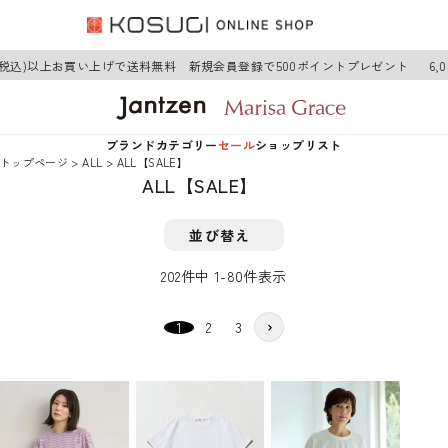
税込)以上お買い上げで送料無料 新規会員登録で500ポイントプレゼント
6,00
ブランド
カテゴリー
セール
ショップリスト
トップページ
ALL
ALL【SALE】
ALL【SALE】
Jantzen
アウター
Jantzen
並び替え
Marisa Grace
トップス
Marisa Grace
202
件中
1
-
80
件表示
ワンピース
1
2
3
ボトムス
グッズ