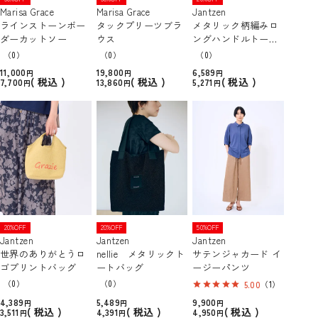
Marisa Grace
Marisa Grace
Jantzen
ラインストーンボー
タックプリーツブラ
メタリック柄編みロ
ダーカットソー
ウス
ングハンドルトート
バッグ
（0）
（0）
（0）
11,000
19,800
6,589
税込
税込
税込
7,700
13,860
5,271
20%OFF
20%OFF
50%OFF
Jantzen
Jantzen
Jantzen
世界のありがとうロ
nellie メタリックト
サテンジャカード イ
ゴプリントバッグ
ートバッグ
ージーパンツ
（0）
（0）
5.00
（1）
4,389
5,489
9,900
税込
税込
税込
3,511
4,391
4,950