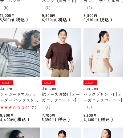
ザーパンツ
パンツ [UVカット]
ガン [リサイクルポ
リエステル]
（0）
（0）
（0）
11,000
9,900
9,900
税込
税込
税込
5,500
6,930
6,930
50%OFF
30%OFF
20%OFF
Jantzen
Jantzen
Jantzen
ジャカードマルチボ
裾レース切替T [オー
バックプリントT [オ
ーダー バックスリッ
ガニックコットン]
ーガニックコットン]
トT
（0）
（0）
3.00
（1）
8,800
7,700
5,500
税込
税込
税込
4,400
5,390
4,400