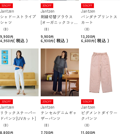
50%OFF
30%OFF
50%OFF
Jantzen
Jantzen
Jantzen
シャドーストライプ
刺繍切替ブラウス
バンダナプリントス
シャツ
[オーガニックコット
カート
ン]
（0）
（0）
（0）
9,900
9,900
13,200
税込
税込
税込
4,950
6,930
6,600
30%OFF
20%OFF
50%OFF
Jantzen
Jantzen
Jantzen
リラックステーパー
テンセルデニムギャ
ピグメントダイワー
ドパンツ[UVカット]
ザーパンツ
クパンツ
（0）
（0）
（0）
8,800
7,700
11,000