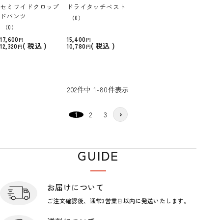
セミワイドクロップ
ドライタッチベスト
ドパンツ
（0）
（0）
17,600
15,400
税込
税込
12,320
10,780
202
件中
1
-
80
件表示
1
2
3
GUIDE
ショップガイド
お届けについて
ご注文確認後、通常3営業日
以内に発送いたします。