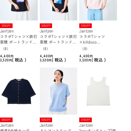
20%OFF
20%OFF
20%OFF
Jantzen
Jantzen
Jantzen
コラボTシャツ×辰巳
コラボTシャツ×辰巳
コラボTシャツ
菜穂 ポートランドフ
菜穂 ポートランドバ
×killdisco
ロントプリントT [吸
ックプリントT [吸水
浮き輪とダイビング
（0）
（0）
（0）
水速乾/UVカット]
速乾/UVカット]
ガールTシャツ [吸水
4,400
4,400
4,400
速乾/UVカット]
税込
税込
税込
3,520
3,520
3,520
50%OFF
50%OFF
20%OFF
Jantzen
Jantzen
Jantzen
麻混8分袖カーデ
ドルマンスリーブ
2wayタンクトップ[吸