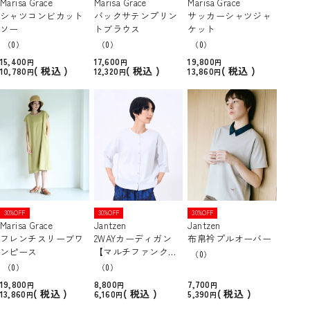
Marisa Grace
Marisa Grace
Marisa Grace
シャツコンビカット
バックサテンプリン
サッカーシャツジャ
ソー
トブラウス
ケット
（0）
（0）
（0）
15,400
17,600
19,800
税込
税込
税込
10,780
12,320
13,860
30%OFF
30%OFF
30%OFF
Marisa Grace
Jantzen
Jantzen
フレンチスリーブワ
2WAYカーディガン
布帛衿プルオーバー
ンピース
【マルチファンクシ
（0）
ョン】 【UVカット/
（0）
（0）
遮熱/吸水速乾/接触
19,800
8,800
7,700
冷感】
税込
税込
税込
13,860
6,160
5,390