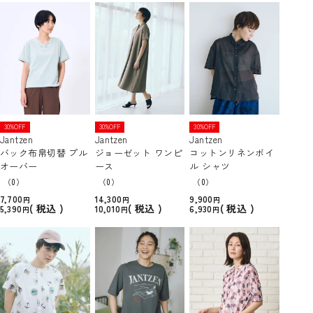
30%OFF
30%OFF
30%OFF
Jantzen
Jantzen
Jantzen
バック布帛切替 プル
ジョーゼット ワンピ
コットンリネンボイ
オーバー
ース
ル シャツ
（0）
（0）
（0）
7,700
14,300
9,900
税込
税込
税込
5,390
10,010
6,930