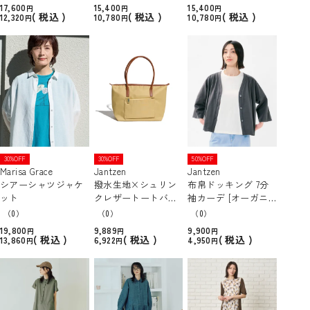
17,600
15,400
15,400
税込
税込
税込
12,320
10,780
10,780
30%OFF
30%OFF
50%OFF
Marisa Grace
Jantzen
Jantzen
シアーシャツジャケ
撥水生地×シュリン
布帛ドッキング 7分
ット
クレザートートバッ
袖カーデ [オーガニ
グ
ックコットン]
（0）
（0）
（0）
19,800
9,889
9,900
税込
税込
税込
13,860
6,922
4,950