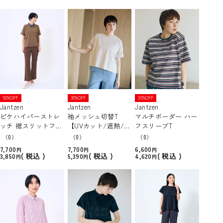
50%OFF
30%OFF
30%OFF
Jantzen
Jantzen
Jantzen
ピケハイパーストレ
袖メッシュ切替T
マルチボーダー ハー
ッチ 裾スリットフレ
【UVカット/遮熱/吸
フスリーブT
アパンツ 【接触冷
水速乾/接触冷感】
（0）
（0）
（0）
感】
7,700
7,700
6,600
税込
税込
税込
3,850
5,390
4,620