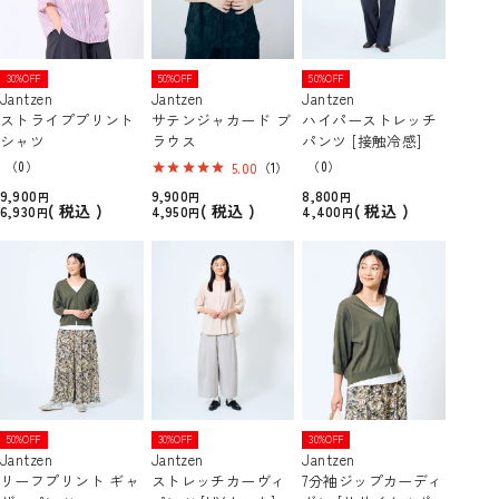
30%OFF
50%OFF
50%OFF
Jantzen
Jantzen
Jantzen
ストライププリント
サテンジャカード ブ
ハイパーストレッチ
シャツ
ラウス
パンツ [接触冷感]
（0）
（0）
5.00
（1）
9,900
9,900
8,800
税込
税込
税込
6,930
4,950
4,400
50%OFF
30%OFF
30%OFF
Jantzen
Jantzen
Jantzen
リーフプリント ギャ
ストレッチカーヴィ
7分袖ジップカーディ