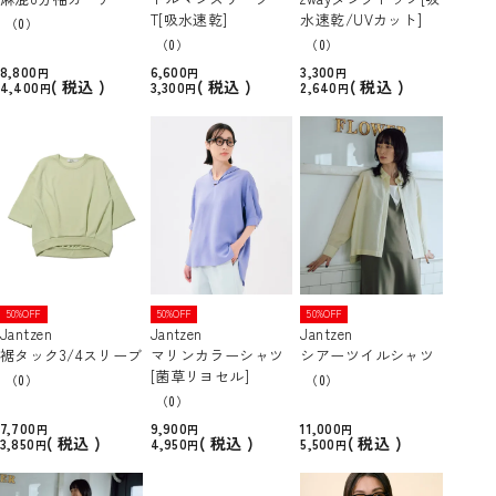
T[吸水速乾]
水速乾/UVカット]
（0）
（0）
（0）
8,800
6,600
3,300
税込
税込
税込
4,400
3,300
2,640
50%OFF
50%OFF
50%OFF
Jantzen
Jantzen
Jantzen
裾タック3/4スリーブ
マリンカラーシャツ
シアーツイルシャツ
[菌草リヨセル]
（0）
（0）
（0）
7,700
9,900
11,000
税込
税込
税込
3,850
4,950
5,500