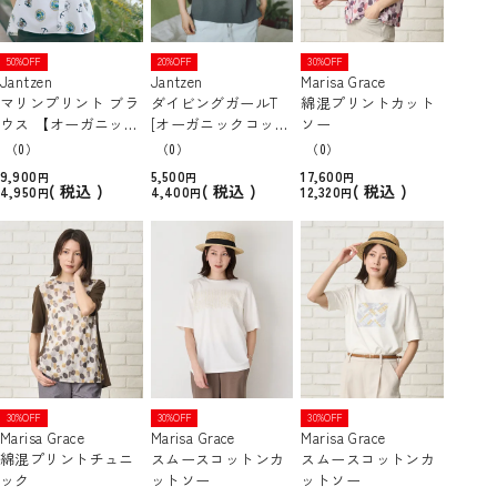
50%OFF
20%OFF
30%OFF
Jantzen
Jantzen
Marisa Grace
マリンプリント ブラ
ダイビングガールT
綿混プリントカット
ウス 【オーガニック
[オーガニックコット
ソー
コットン】
ン]
（0）
（0）
（0）
9,900
5,500
17,600
税込
税込
税込
4,950
4,400
12,320
30%OFF
30%OFF
30%OFF
Marisa Grace
Marisa Grace
Marisa Grace
綿混プリントチュニ
スムースコットンカ
スムースコットンカ
ック
ットソー
ットソー