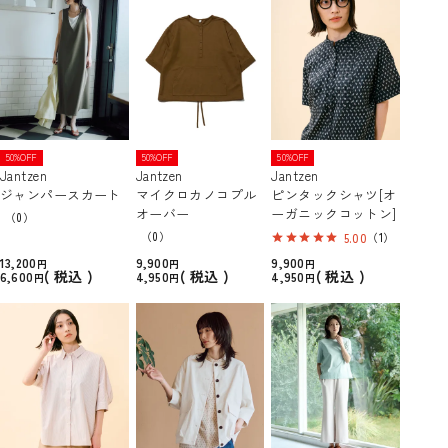
50%OFF
50%OFF
50%OFF
Jantzen
Jantzen
Jantzen
ジャンパースカート
マイクロカノコプル
ピンタックシャツ[オ
オーバー
ーガニックコットン]
（0）
（0）
5.00
（1）
13,200
9,900
9,900
税込
税込
税込
6,600
4,950
4,950