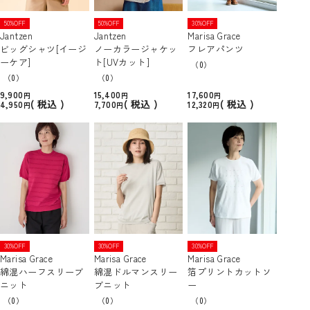
50%OFF
50%OFF
30%OFF
Jantzen
Jantzen
Marisa Grace
ビッグシャツ[イージ
ノーカラージャケッ
フレアパンツ
ーケア]
ト[UVカット]
（0）
（0）
（0）
9,900
15,400
17,600
税込
税込
税込
4,950
7,700
12,320
30%OFF
30%OFF
30%OFF
Marisa Grace
Marisa Grace
Marisa Grace
綿混ハーフスリーブ
綿混ドルマンスリー
箔プリントカットソ
ニット
ブニット
ー
（0）
（0）
（0）