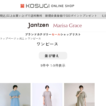
円(税込)以上お買い上げで送料無料 新規会員登録で500ポイントプレゼント
6,
ブランド
カテゴリー
セール
ショップリスト
トップページ
ALL
ワンピース
ワンピース
Jantzen
アウター
Jantzen
並び替え
Marisa Grace
トップス
Marisa Grace
9
件中
1
-
9
件表示
ワンピース
ボトムス
グッズ