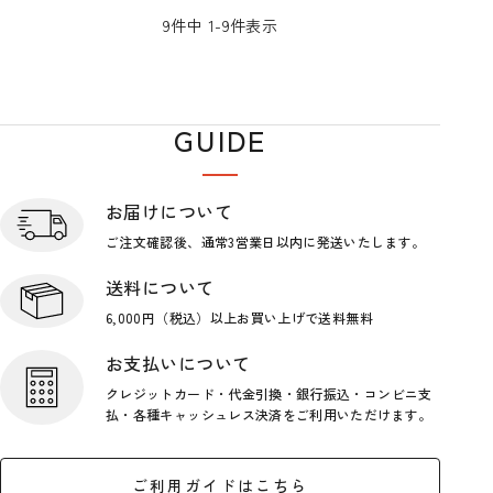
9
件中
1
-
9
件表示
GUIDE
ショップガイド
お届けについて
ご注文確認後、通常3営業日
以内に発送いたします。
送料について
6,000円（税込）以上お買い上げで
送料無料
お支払いについて
クレジットカード・代金引換・銀行
振込・コンビニ支
払・各種キャッシ
ュレス決済をご利用いただけます。
ご利用ガイドはこちら