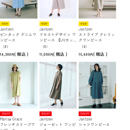
NEW
NEW
NEW
Jantzen
Jantzen
Jantzen
ピンタック デニムワ
ドロストデザイン ワ
ストライプ クレリッ
ンピース
ンピース 【UVカッ
クワンピース
ト/吸水速乾】
（0）
（0）
（0）
税込
税込
税込
14,300
11,000
15,400
30%OFF
30%OFF
50%OFF
Marisa Grace
Jantzen
Jantzen
フレンチスリーブワ
ジョーゼット ワンピ
シャツワンピース
ンピース
ース