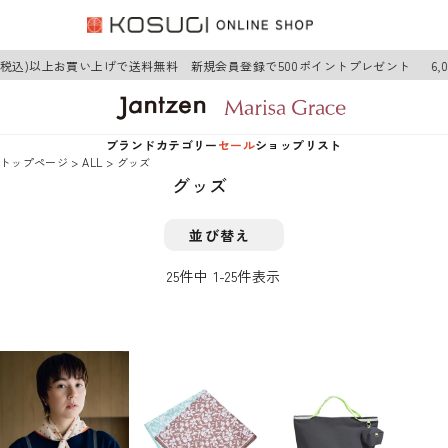
円(税込)以上お買い上げで送料無料 新規会員登録で500ポイントプレゼント
6,
ブランド
カテゴリー
セール
ショップリスト
トップページ
ALL
グッズ
グッズ
Jantzen
アウター
Jantzen
並び替え
Marisa Grace
トップス
Marisa Grace
25
件中
1
-
25
件表示
ワンピース
ボトムス
グッズ