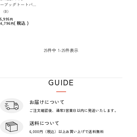
ーブッグトートバッ
グ
（0）
5,995
税込
4,796
25
件中
1
-
25
件表示
GUIDE
ショップガイド
お届けについて
ご注文確認後、通常3営業日
以内に発送いたします。
送料について
6,000円（税込）以上お買い上げで
送料無料