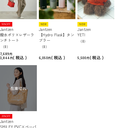
50%OFF
NEW
NEW
Jantzen
Jantzen
Jantzen
撥水ポリ×レザーラ
【Hydro Flask】タン
YETI
ンチトート
ブラー
（0）
（0）
（0）
7,689
税込
税込
税込
3,844
6,050
5,500
在庫切れ
20%OFF
Jantzen
SMILEY PVC×ペーパ