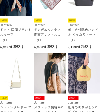
NEW
NEW
NEW
Jantzen
Jantzen
Jantzen
ドット 両面プリント
ギンガム×フラワー
ポーチ付配色ハンド
スカーフ
両面プリントスカー
ル くったりトートバ
フ
ック [A4対応]
（0）
（0）
（0）
税込
税込
税込
4,950
4,950
5,489
NEW
20%OFF
20%OFF
Jantzen
Jantzen
Jantzen
シュリンクレザー フ
メタリック柄編みロ
世界のありがとうロ
ラットショルダーバ
ングハンドルトート
ゴプリントバッグ