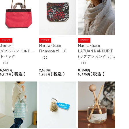
20%OFF
50%OFF
30%OFF
Jantzen
Marisa Grace
Marisa Grace
ダブルハンドルトー
Finlaysonポーチ
LAPUAN KANKURIT
トバッグ
(ラプアンカンクリ)
（0）
ストール
（0）
（0）
6,589
2,530
8,250
税込
税込
税込
5,271
1,265
5,775