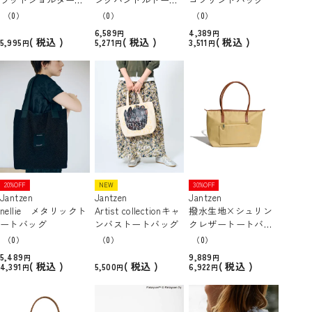
ッグ
バッグ
（0）
（0）
（0）
6,589
4,389
税込
税込
税込
5,995
5,271
3,511
20%OFF
NEW
30%OFF
Jantzen
Jantzen
Jantzen
nellie メタリックト
Artist collectionキャ
撥水生地×シュリン
ートバッグ
ンバストートバッグ
クレザートートバッ
グ
（0）
（0）
（0）
5,489
9,889
税込
税込
税込
4,391
5,500
6,922