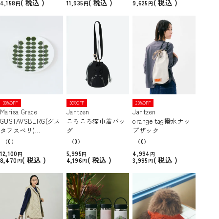
税込
税込
税込
4,158
11,935
9,625
30%OFF
30%OFF
20%OFF
Marisa Grace
Jantzen
Jantzen
GUSTAVSBERG(グス
ころころ猫巾着バッ
orange tag撥水ナッ
タフスベリ)
グ
プザック
プレート 18cm
（0）
（0）
（0）
12,100
5,995
4,994
税込
税込
税込
8,470
4,196
3,995