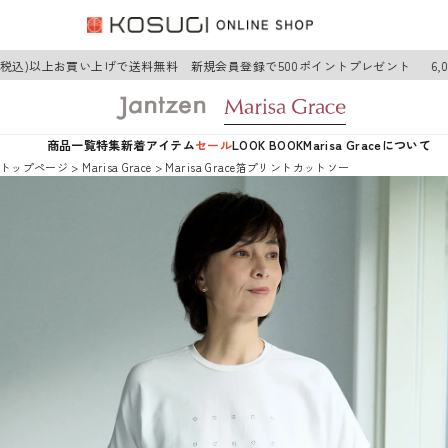
円(税込)以上お買い上げで送料無料 新規会員登録で500ポイントプレゼント
6,
商品一覧
特集
新着アイテム
セール
LOOK BOOK
Marisa Graceについて
トップページ
Marisa Grace
Marisa Grace箔プリントカットソー