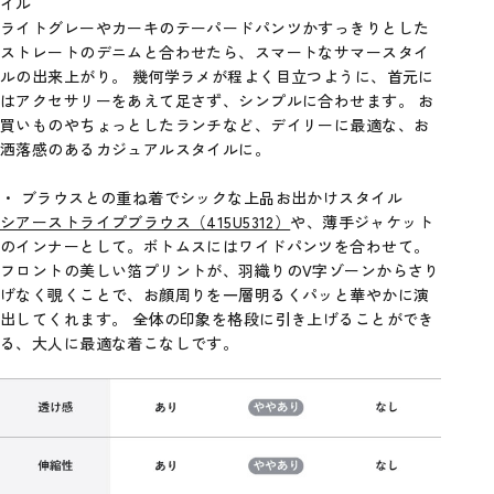
イル
ライトグレーやカーキのテーパードパンツかすっきりとした
ストレートのデニムと合わせたら、スマートなサマースタイ
ルの出来上がり。 幾何学ラメが程よく目立つように、首元に
はアクセサリーをあえて足さず、シンプルに合わせます。 お
買いものやちょっとしたランチなど、デイリーに最適な、お
洒落感のあるカジュアルスタイルに。
・ ブラウスとの重ね着でシックな上品お出かけスタイル
シアーストライプブラウス（415U5312）
や、薄手ジャケット
のインナーとして。ボトムスにはワイドパンツを合わせて。
フロントの美しい箔プリントが、羽織りのV字ゾーンからさり
げなく覗くことで、お顔周りを一層明るくパッと華やかに演
出してくれます。 全体の印象を格段に引き上げることができ
る、大人に最適な着こなしです。