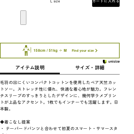
L size
カートに入れる
158cm / 51kg
M
Find your size
アイテム説明
サイズ・詳細
毛羽の出にくいコンパクトコットンを使用したベア天竺カッ
トソー。ストレッチ性に優れ、快適な着心地が魅力。フレン
チスリーブのすっきりとしたデザインに、幾何学ラメプリン
トが上品なアクセント。1枚でもインナーでも活躍します。日
本製。
◆着こなし提案
・ テーパードパンツと合わせて初夏のスマート・サマースタ