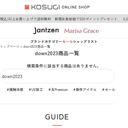
0円(税込)以上お買い上げで送料無料 新規会員登録で500ポイントプレゼント
6
ブランド
カテゴリー
セール
ショップリスト
トップページ
down2023商品一覧
down2023商品一覧
Jantzen
アウター
Jantzen
検索条件に該当する商品はありません。
Marisa Grace
トップス
Marisa Grace
ワンピース
接触冷感
UV加工
＆Premium
新作アイテム
セール
ボトムス
GUIDE
グッズ
ショップガイド