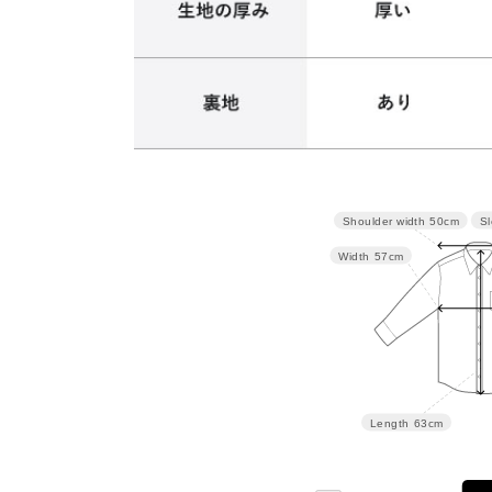
Sl
Shoulder width
50cm
サイズ
肩幅
バスト
Width
57cm
M
50
114
L
51.5
120
Length
63cm