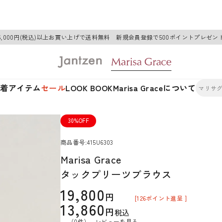
6,000円(税込)以上お買い上げで送料無料 新規会員登録で500ポイントプレゼン
新着アイテム
セール
LOOK BOOK
Marisa Graceについて
30%OFF
商品番号
415U6303
Marisa Grace
タックプリーツブラウス
19,800
[
126
ポイント進呈 ]
13,860
税込
（0件）
レビューを見る