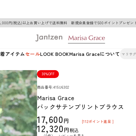
6,000円(税込)以上お買い上げで送料無料 新規会員登録で500ポイントプレゼン
新着アイテム
セール
LOOK BOOK
Marisa Graceについて
30%OFF
商品番号
415U6302
Marisa Grace
バックサテンプリントブラウス
17,600
[
112
ポイント進呈 ]
12,320
税込
（0件）
レビューを見る