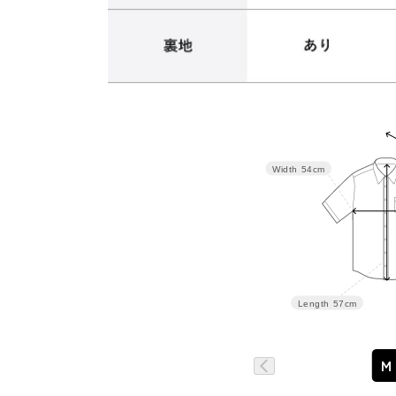
サイズ
バスト
Width
54cm
M
108
L
114
Length
57cm
M