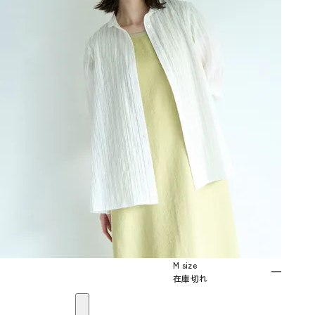
M size
—
在庫切れ