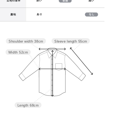
Sleeve length
55cm
Shoulder width
38cm
サイズ
肩幅
バスト
袖丈
着丈
M
38
104
55
68
Width
52cm
L
39.5
110
56
70
Length
68cm
詳細はこちら