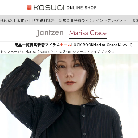
円(税込)以上お買い上げで送料無料 新規会員登録で500ポイントプレゼント
6,
商品一覧
特集
新着アイテム
セール
LOOK BOOK
Marisa Graceについて
トップページ
Marisa Grace
Marisa Graceシアーストライプブラウス