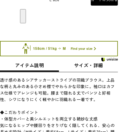
158cm / 51kg
M
Find your size
アイテム説明
サイズ・詳細
透け感のあるシアサッカーストライプの羽織ブラウス。上品
な柄と丸みのある小さめ襟でやわらかな印象に。袖口はカフ
ス仕様でアレンジも可能。腰まで隠れる丈でパンツと好相
性、シワになりにくく軽やかに羽織れる一着です。
◆こだわりポイント
・体型カバーと美シルエットを両立する絶妙な丈感
気になるヒップや腰回りをさりげなく隠してくれる、安心の
長め丈設計（Mサイズ：着丈68cm、Lサイズ：着丈70cm）腰