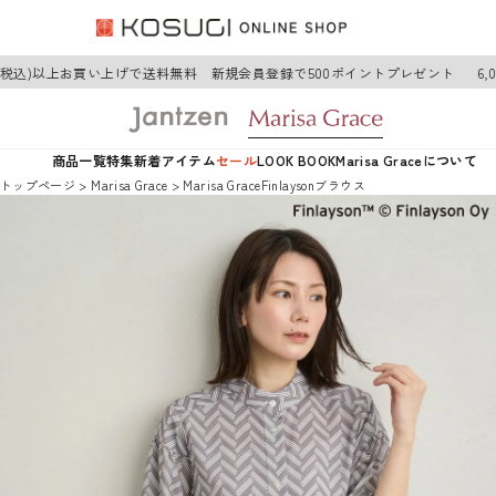
円(税込)以上お買い上げで送料無料 新規会員登録で500ポイントプレゼント
6,
商品一覧
特集
新着アイテム
セール
LOOK BOOK
Marisa Graceについて
トップページ
Marisa Grace
Marisa GraceFinlaysonブラウス