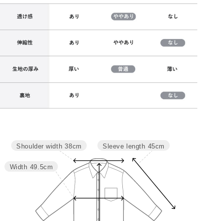
Sleeve length
45cm
Shoulder width
38cm
サイズ
肩幅
バスト
袖丈
着丈
M
38
99
45
72
Width
49.5cm
L
39.5
105
46
74