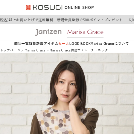
(税込)以上お買い上げで送料無料 新規会員登録で500ポイントプレゼント
6,0
商品一覧
特集
新着アイテム
セール
LOOK BOOK
Marisa Graceについて
トップページ
Marisa Grace
Marisa Grace綿混プリントチュニック