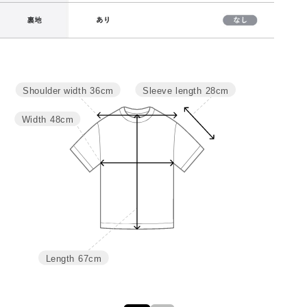
Sleeve length
28cm
Shoulder width
36cm
サイズ
肩幅
バスト
袖丈
着丈
M
36
96
28
67
Width
48cm
L
37.5
102
29
69
Length
67cm
詳細はこちら