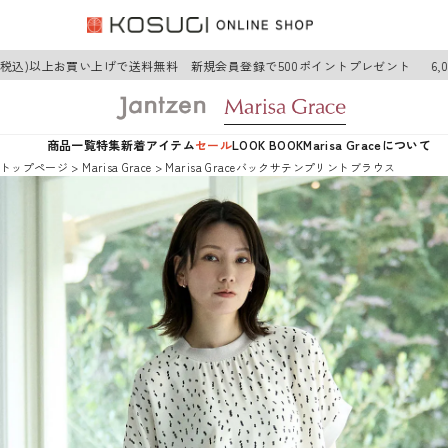
円(税込)以上お買い上げで送料無料 新規会員登録で500ポイントプレゼント
6,
商品一覧
特集
新着アイテム
セール
LOOK BOOK
Marisa Graceについて
トップページ
Marisa Grace
Marisa Graceバックサテンプリントブラウス