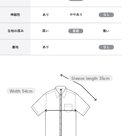
Sleeve length
35cm
サイズ
バスト
着丈
裄丈
M
108
57
35
Width
54cm
L
114
59
35.6