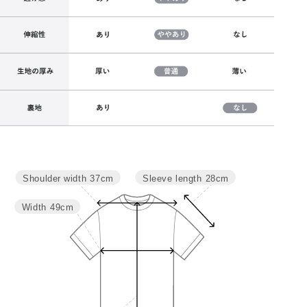
Sleeve length
28cm
Shoulder width
37cm
サイズ
肩幅
バスト
袖丈
着丈
M
37
98
28
64
Width
49cm
L
38.5
104
29
66