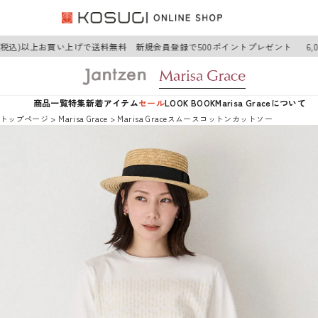
円(税込)以上お買い上げで送料無料 新規会員登録で500ポイントプレゼント
6,
商品一覧
特集
新着アイテム
セール
LOOK BOOK
Marisa Graceについて
トップページ
Marisa Grace
Marisa Graceスムースコットンカットソー