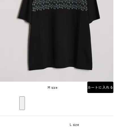
M size
カートに入れる
L size
—