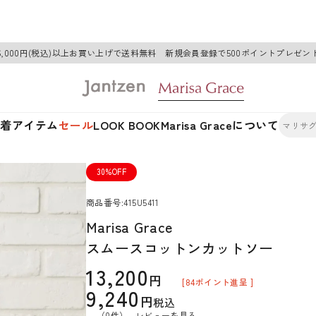
6,000円(税込)以上お買い上げで送料無料 新規会員登録で500ポイントプレゼン
新着アイテム
セール
LOOK BOOK
Marisa Graceについて
30%OFF
商品番号
415U5411
Marisa Grace
スムースコットンカットソー
13,200
[
84
ポイント進呈 ]
9,240
税込
（0件）
レビューを見る