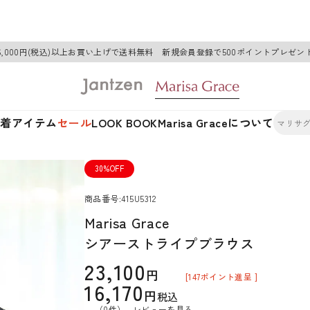
6,000円(税込)以上お買い上げで送料無料 新規会員登録で500ポイントプレゼン
新着アイテム
セール
LOOK BOOK
Marisa Graceについて
30%OFF
商品番号
415U5312
Marisa Grace
シアーストライプブラウス
23,100
[
147
ポイント進呈 ]
16,170
税込
（0件）
レビューを見る