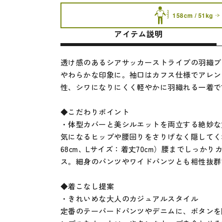
158cm / 51kg
アイテム説明
透け感のあるシアサッカーストライプの羽織ブ
やわらかな印象に。袖口はカフス仕様でアレン
性、シワになりにくく軽やかに羽織れる一着で
◆こだわりポイント
・体型カバーと美シルエットを両立する絶妙な
気になるヒップや腰回りをさりげなく隠してく
68cm、Lサイズ：着丈70cm）腰までしっか
ス。細身のパンツやワイドパンツとも相性抜群
◆着こなし提案
・きれいめな大人のカジュアルスタイル
定番のテーパードパンツやデニムに、ボタンを