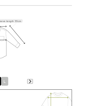
eeve length
55cm
袖丈
着丈
55
68
56
70
L