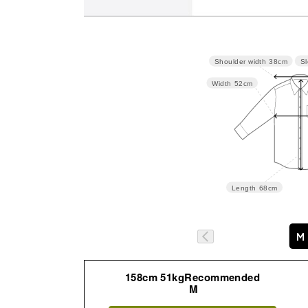
Sl
Shoulder width
38cm
サイズ
肩幅
バスト
Width
52cm
M
38
104
L
39.5
110
Length
68cm
M
詳細はこちら
158cm 51kgRecommended
M