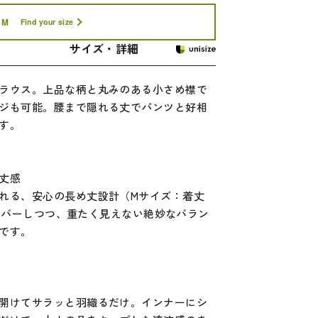
M
Find your size
サイズ・詳細
ラウス。上品な柄と丸みのある小さめ襟で
ジも可能。腰まで隠れる丈でパンツと好相
す。
丈感
れる、安心の長め丈設計（Mサイズ：着丈
りカバーしつつ、重たく見えない絶妙なバラン
です。
開けてサラッと羽織るだけ。インナーにシ