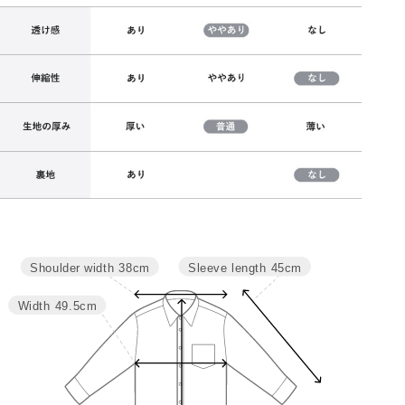
Sleeve length
45cm
Shoulder width
38cm
サイズ
肩幅
バスト
袖丈
着丈
M
38
99
45
72
Width
49.5cm
L
39.5
105
46
74