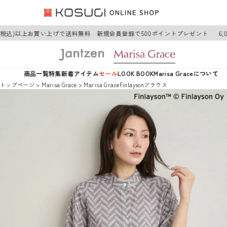
円(税込)以上お買い上げで送料無料 新規会員登録で500ポイントプレゼント
6,
商品一覧
特集
新着アイテム
セール
LOOK BOOK
Marisa Graceについて
トップページ
Marisa Grace
Marisa GraceFinlaysonブラウス