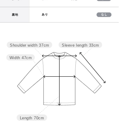
Sleeve length
33cm
Shoulder width
37cm
サイズ
肩幅
バスト
袖丈
着丈
M
37
94
33
70
Width
47cm
L
38.5
100
34
72
Length
70cm
詳細はこちら