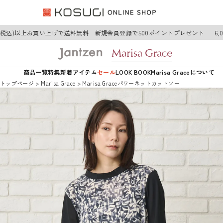
(税込)以上お買い上げで送料無料 新規会員登録で500ポイントプレゼント
6,0
商品一覧
特集
新着アイテム
セール
LOOK BOOK
Marisa Graceについて
トップページ
Marisa Grace
Marisa Graceパワーネットカットソー