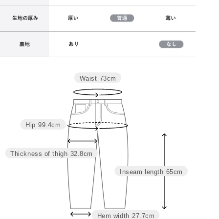
Waist
73cm
サイズ
ウエスト
ヒップ
わたり
股上
股下
裾巾
M
69
95.4
31.3
24
65
27
L
73
99.4
32.8
24.6
65
27.7
Hip
99.4cm
LL
77
103.4
34.3
25.1
65
28.4
Thickness of thigh
32.8cm
Inseam length
65cm
Hem width
27.7cm