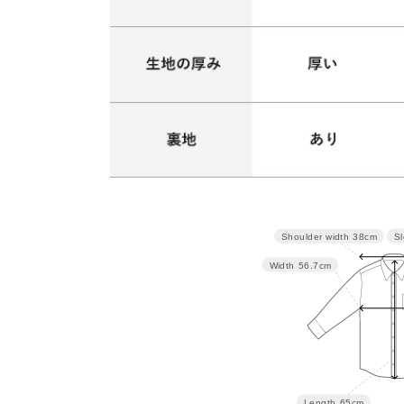
Sl
Shoulder width
38cm
サイズ
肩幅
バスト
Width
56.7cm
M
38
113.4
L
39.5
119.4
Length
65cm