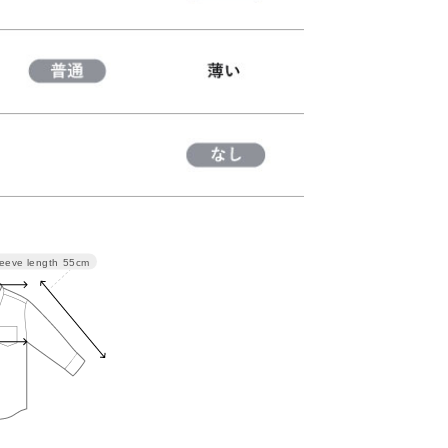
eeve length
55cm
袖丈
着丈
55
65
56
67