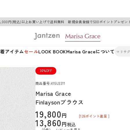
6,000円(税込)以上お買い上げで送料無料 新規会員登録で500ポイントプレゼン
新着アイテム
セール
LOOK BOOK
Marisa Graceについて
30%OFF
商品番号
415U3311
Marisa Grace
Finlaysonブラウス
19,800
[
126
ポイント進呈 ]
13,860
税込
（0件）
レビューを見る