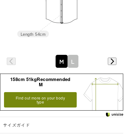
Length
54cm
詳細はこちら
M
L
158cm 51kgRecommended
M
Find out more on your body
type
サイズガイド