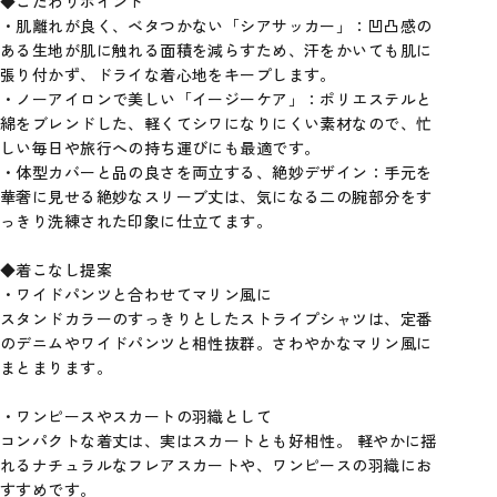
◆こだわりポイント
・肌離れが良く、ベタつかない「シアサッカー」：凹凸感の
ある生地が肌に触れる面積を減らすため、汗をかいても肌に
張り付かず、ドライな着心地をキープします。
・ノーアイロンで美しい「イージーケア」：ポリエステルと
綿をブレンドした、軽くてシワになりにくい素材なので、忙
しい毎日や旅行への持ち運びにも最適です。
・体型カバーと品の良さを両立する、絶妙デザイン：手元を
華奢に見せる絶妙なスリーブ丈は、気になる二の腕部分をす
っきり洗練された印象に仕立てます。
◆着こなし提案
・ワイドパンツと合わせてマリン風に
スタンドカラーのすっきりとしたストライプシャツは、定番
のデニムやワイドパンツと相性抜群。さわやかなマリン風に
まとまります。
・ワンピースやスカートの羽織として
コンパクトな着丈は、実はスカートとも好相性。 軽やかに揺
れるナチュラルなフレアスカートや、ワンピースの羽織にお
すすめです。