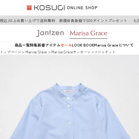
円(税込)以上お買い上げで送料無料 新規会員登録で500ポイントプレゼント
6,
商品一覧
特集
新着アイテム
セール
LOOK BOOK
Marisa Graceについて
トップページ
Marisa Grace
Marisa Graceサッカーシャツジャケット