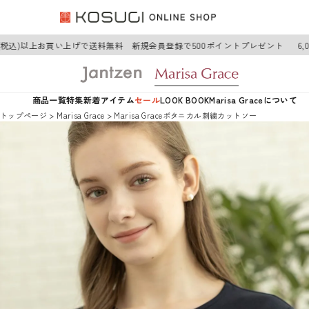
円(税込)以上お買い上げで送料無料 新規会員登録で500ポイントプレゼント
6,
商品一覧
特集
新着アイテム
セール
LOOK BOOK
Marisa Graceについて
トップページ
Marisa Grace
Marisa Graceボタニカル刺繍カットソー