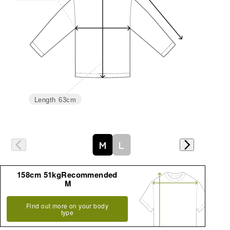
Length
63cm
M
L
158cm 51kgRecommended
M
Find out more on your body
type