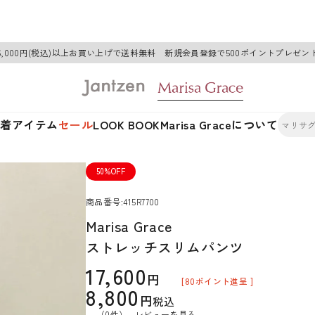
6,000円(税込)以上お買い上げで送料無料 新規会員登録で500ポイントプレゼン
新着アイテム
セール
LOOK BOOK
Marisa Graceについて
50%OFF
商品番号
415R7700
Marisa Grace
ストレッチスリムパンツ
17,600
[
80
ポイント進呈 ]
8,800
税込
（0件）
レビューを見る