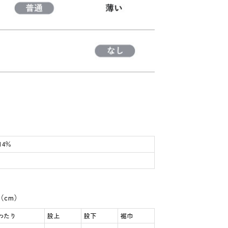
14％
（cm）
わたり
股上
股下
裾巾