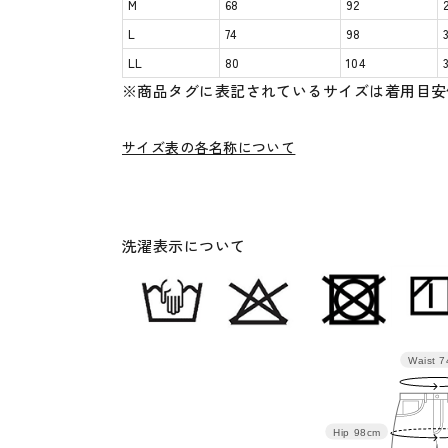
M
68
92
L
74
98
LL
80
104
※商品タグに表記されているサイズは着用目安
サイズ表の各名称について
洗濯表示について
Waist
7
Hip
98cm