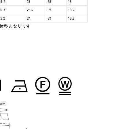
29.2
23
68
18
30.7
23.5
69
18.7
32.2
24
69
19.5
体型となります
4cm