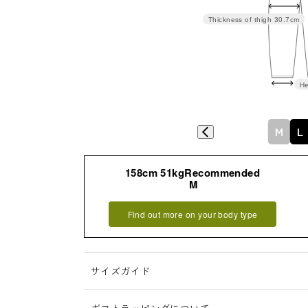
Thickness of thigh
30.7cm
He
M
L
158cm 51kgRecommended
M
Find out more on your body type
サイズガイド