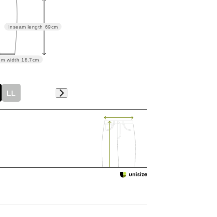
Inseam length
69cm
m width
18.7cm
LL