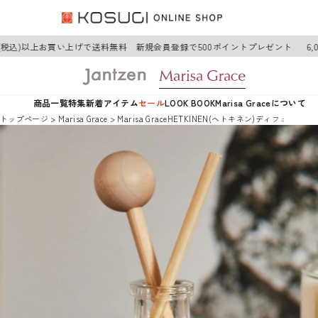
円(税込)以上お買い上げで送料無料 新規会員登録で500ポイントプレゼント
6,
商品一覧
特集
新着アイテム
セール
LOOK BOOK
Marisa Graceについて
トップページ
Marisa Grace
Marisa GraceHETKINEN(ヘトキネン)ディフューザー