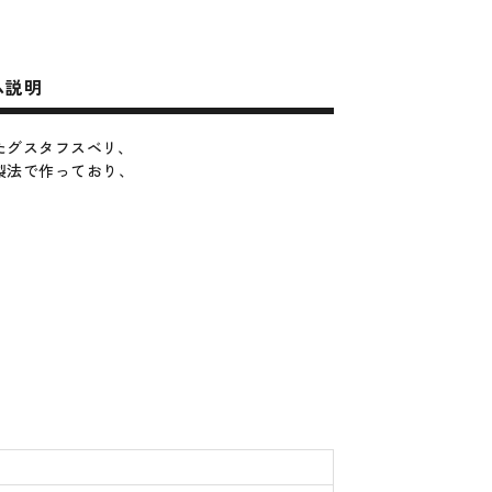
ム説明
たグスタフスベリ、
製法で作っており、