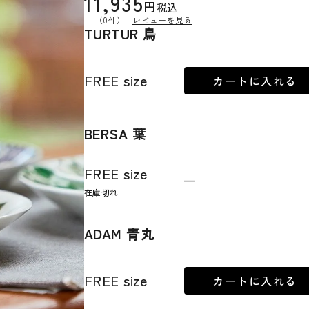
11,935
税込
（0件）
レビューを見る
TURTUR 鳥
FREE size
カートに入れる
BERSA 葉
FREE size
—
在庫切れ
ADAM 青丸
FREE size
カートに入れる