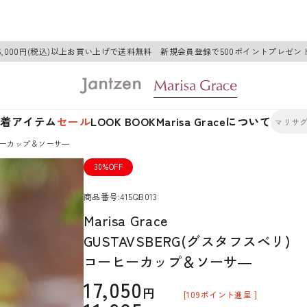
6,000円(税込)以上お買い上げで送料無料 新規会員登録で500ポイントプレゼン
新着アイテム
セール
LOOK BOOK
Marisa Graceについて
コーヒーカップ＆ソーサ―
30%OFF
商品番号
415QB013
Marisa Grace
GUSTAVSBERG(グスタフスベリ)
コーヒーカップ＆ソーサ―
17,050
[
109
ポイント進呈 ]