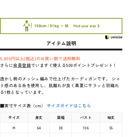
158cm / 51kg
M
Find your size
アイテム説明
6,000円以上(税込)のお買い物で送料無料
さらに
会員登録
でいますぐ使える500ポイントプレゼント！
透かし柄のメッシュ編みで仕上げたカーディガンです。 シャ
リ感のある糸を使用し、肌離れが良く真夏にサラッと羽織れ
る1枚となっています。
■実寸サイズ表（cm）
サイズガイドはこちら
サイズ
身丈
肩幅
バスト
袖丈
M
64
38
106
55