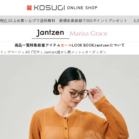
円(税込)以上お買い上げで送料無料 新規会員登録で500ポイントプレゼント
6,0
商品一覧
特集
新着アイテム
セール
LOOK BOOK
Jantzenについて
トップページ
AII ITEM
Jantzen透かし柄メッシュカーディガン