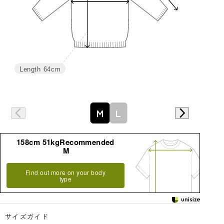
Length
64cm
M
L
158cm 51kgRecommended
M
Find out more on your body
type
サイズガイド