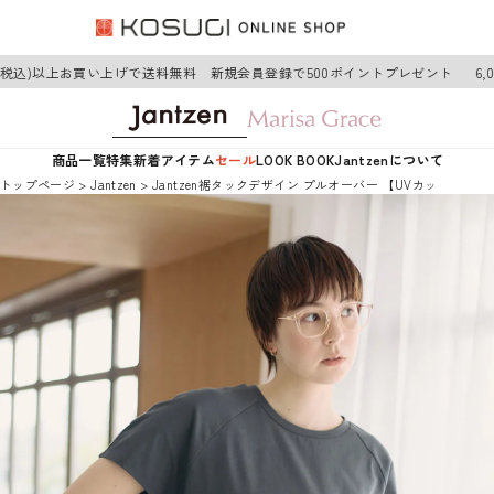
円(税込)以上お買い上げで送料無料 新規会員登録で500ポイントプレゼント
6,
商品一覧
特集
新着アイテム
セール
LOOK BOOK
Jantzenについて
トップページ
Jantzen
Jantzen裾タックデザイン プルオーバー 【UVカット/吸水