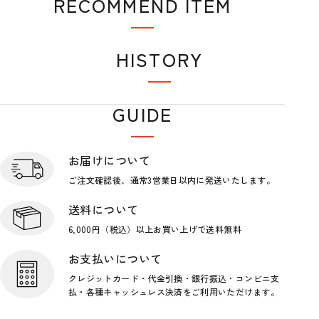
RECOMMEND ITEM
おすすめアイテム
HISTORY
閲覧履歴
GUIDE
ショップガイド
お届けについて
ご注文確認後、通常3営業日
以内に発送いたします。
送料について
6,000円（税込）以上お買い上げで
送料無料
お支払いについて
クレジットカード・代金引換・銀行
振込・コンビニ支
払・各種キャッシ
ュレス決済をご利用いただけます。