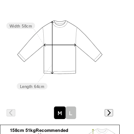
サイズ
身丈
バスト
M
59/69
116
Width
58cm
L
61/71
124
Length
64cm
詳細はこちら
M
L
158cm 51kgRecommended