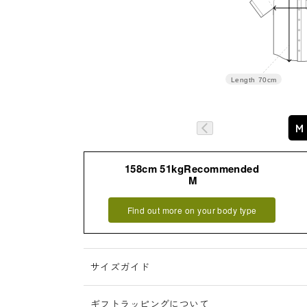
L
72
39
Length
70cm
M
158cm 51kgRecommended
詳細はこちら
M
Find out more on your body type
サイズガイド
ギフトラッピングについて