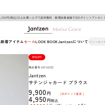
6,000円(税込)以上お買い上げで送料無料 新規会員登録で500ポイントプレゼン
集
新着アイテム
セール
LOOK BOOK
Jantzenについて
50%OFF
商品番号
401U6302
Jantzen
サテンジャカード ブラウス
9,900
[
45
ポイント進呈 ]
4,950
税込
5.00
（1件）
レビューを見る