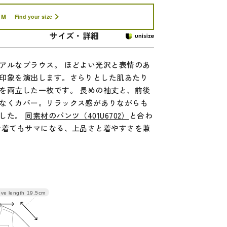
M
Find your size
サイズ・詳細
アルなブラウス。 ほどよい光沢と表情のあ
印象を演出します。さらりとした肌あたり
を両立した一枚です。 長めの袖丈と、前後
なくカバー。リラックス感がありながらも
ました。
同素材のパンツ（401U6702）
と合わ
で着てもサマになる、上品さと着やすさを兼
eve length
19.5cm
バスト
袖丈
裄丈
112.5
19.5
38.5