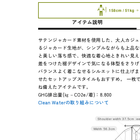
158cm / 51kg
アイテム説明
サテンジャカード素材を使用した、大人カジュ
るジャカード生地が、シンプルながらも上品な
と美しい落ち感で、快適な着心地ときれい見え
差をつけた裾デザインで気になる体型をさりげ
バランスよく着こなせるシルエットに仕上げ
せたセットアップスタイルもおすすめ。 一枚
ね備えたアイテムです。
GHG排出量(㎏－CO2e/着)：8.800
Clean Waterの取り組みについて
Sle
Shoulder width
37.5cm
サイズ
身丈
肩幅
Width
56.3cm
M
70
37.5