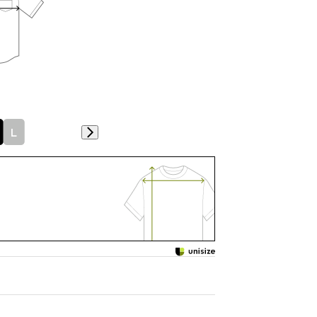
118.5
21
40.5
L