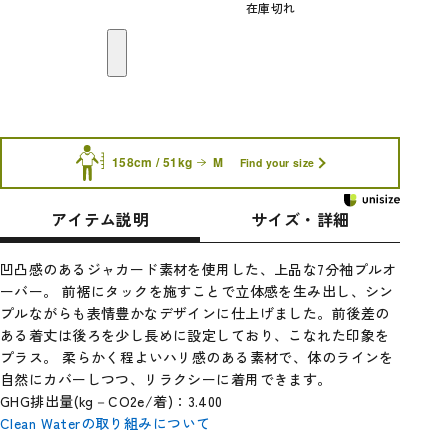
在庫切れ
158cm / 51kg
M
Find your size
アイテム説明
サイズ・詳細
凹凸感のあるジャカード素材を使用した、上品な7分袖プルオ
ーバー。 前裾にタックを施すことで立体感を生み出し、シン
プルながらも表情豊かなデザインに仕上げました。前後差の
ある着丈は後ろを少し長めに設定しており、こなれた印象を
プラス。 柔らかく程よいハリ感のある素材で、体のラインを
自然にカバーしつつ、リラクシーに着用できます。
GHG排出量(kg－CO2e/着)：3.400
Clean Waterの取り組みについて