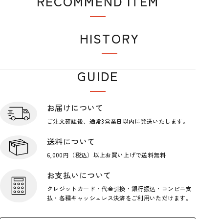
RECOMMEND ITEM
おすすめアイテム
HISTORY
閲覧履歴
GUIDE
ショップガイド
お届けについて
ご注文確認後、通常3営業日
以内に発送いたします。
送料について
6,000円（税込）以上お買い上げで
送料無料
お支払いについて
クレジットカード・代金引換・銀行
振込・コンビニ支
払・各種キャッシ
ュレス決済をご利用いただけます。