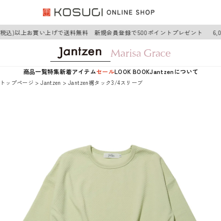
円(税込)以上お買い上げで送料無料 新規会員登録で500ポイントプレゼント
6,
商品一覧
特集
新着アイテム
セール
LOOK BOOK
Jantzenについて
トップページ
Jantzen
Jantzen裾タック3/4スリーブ