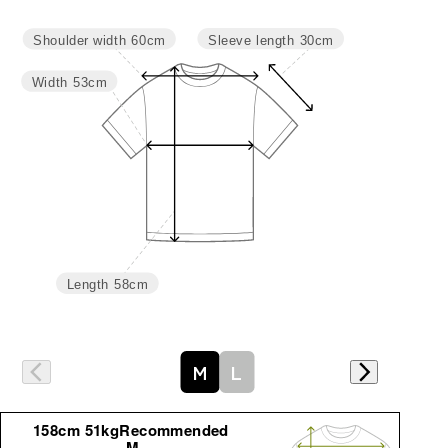
サイズ
身丈
肩幅
バスト
袖丈
Sleeve length
30cm
Shoulder width
60cm
M
58
60
106
30
Width
53cm
L
62
62
114
31
Length
58cm
詳細はこちら
M
L
158cm 51kgRecommended
M