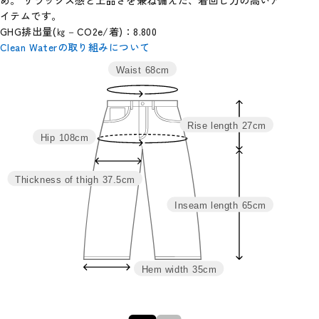
イテムです。
GHG排出量(㎏－CO2e/着)：8.800
Clean Waterの取り組みについて
Waist
68cm
サイ
ウエス
ヒッ
わた
裾
股
股
総
ズ
ト
プ
り
幅
上
下
丈
Rise length
27cm
M
68
108
37.5
35
27
65
92
Hip
108cm
L
74
114
39.5
37
28
67
95
Thickness of thigh
37.5cm
Inseam length
65cm
Hem width
35cm