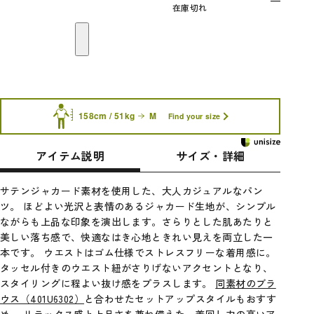
—
在庫切れ
158cm / 51kg
M
Find your size
アイテム説明
サイズ・詳細
サテンジャカード素材を使用した、大人カジュアルなパン
ツ。 ほどよい光沢と表情のあるジャカード生地が、シンプル
ながらも上品な印象を演出します。さらりとした肌あたりと
美しい落ち感で、快適なはき心地ときれい見えを両立した一
本です。 ウエストはゴム仕様でストレスフリーな着用感に。
タッセル付きのウエスト紐がさりげないアクセントとなり、
スタイリングに程よい抜け感をプラスします。
同素材のブラ
ウス（401U6302）
と合わせたセットアップスタイルもおすす
め。 リラックス感と上品さを兼ね備えた、着回し力の高いア