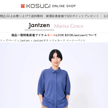
円(税込)以上お買い上げで送料無料 新規会員登録で500ポイントプレゼント
6,
商品一覧
特集
新着アイテム
セール
LOOK BOOK
Jantzenについて
トップページ
Jantzen
Jantzenサテンジャカード イージーパンツ