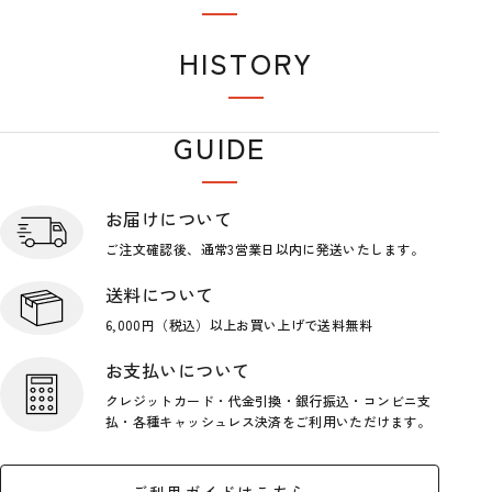
おすすめアイテム
HISTORY
閲覧履歴
GUIDE
ショップガイド
お届けについて
ご注文確認後、通常3営業日
以内に発送いたします。
送料について
6,000円（税込）以上お買い上げで
送料無料
お支払いについて
クレジットカード・代金引換・銀行
振込・コンビニ支
払・各種キャッシ
ュレス決済をご利用いただけます。