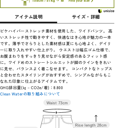
158cm / 51kg
M
Find your size
アイテム説明
サイズ・詳細
ピケハイパーストレッチ素材を使用した、ワイドパンツ。 高
いストレッチ性で動きやすく、快適なはき心地が魅力の一本
です。薄手でさらりとした素材感は夏にも心地よく、デイリ
ーに取り入れやすい仕上がり。 ウエストは幅広ゴム仕様で、
お腹まわりをすっきり見せながら安定感のあるフィット感
に。ワイドめのストレートシルエットが脚のラインをきれい
に見せ、バランスよく着こなせます。 コンパクトなトップス
と合わせたスタイリングがおすすめで、シンプルながらもこ
なれた印象に仕上がるアイテムです。
GHG排出量(㎏－CO2e/着)：8.800
Clean Waterの取り組みについて
Waist
73cm
サイ
ウエス
ヒッ
わた
裾
股
股
総
ズ
ト
プ
り
幅
上
下
丈
Rise length
28cm
M
69
96
33
27
27.5
68
95.5