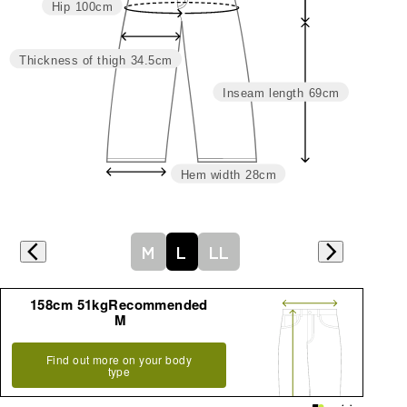
Hip
100cm
L
73
100
34.5
28
28
69
97
LL
77
104
36
29
28.5
70
98.5
Thickness of thigh
34.5cm
Inseam length
69cm
Hem width
28cm
M
L
LL
詳細はこちら
158cm 51kgRecommended
M
Find out more on your body
type