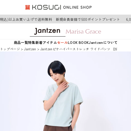
円(税込)以上お買い上げで送料無料 新規会員登録で500ポイントプレゼント
6,
商品一覧
特集
新着アイテム
セール
LOOK BOOK
Jantzenについて
トップページ
Jantzen
Jantzenピケハイパーストレッチ ワイドパンツ 【接触冷感