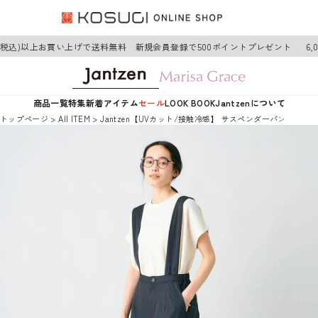
円(税込)以上お買い上げで送料無料 新規会員登録で500ポイントプレゼント
6,
商品一覧
特集
新着アイテム
セール
LOOK BOOK
Jantzenについて
トップページ
AII ITEM
Jantzen【UVカット/接触冷感】 サスペンダーパンツ