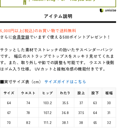
アイテム説明
6,000円以上(税込)のお買い物で送料無料
さらに
会員登録
でいますぐ使える500ポイントプレゼント！
サラッとした素材でストレッチの効いたサスペンダーパンツ
です。 幅広のストラップでトップスをスッキリ見せてくれま
す。また、取り外しや釦での調整も可能です。 ウエスト後側
はゴム入り仕様。 UVカットと接触冷感の機能付きです。
■実寸サイズ表（cm）
サイズガイドはこちら
サイズ
ウエスト
ヒップ
わたり
股上
股下
裾幅
64
74
103.2
35.5
37
63
30
67
78
107.2
36.8
37.5
64
31
70
82
111.2
38.1
38
65
32