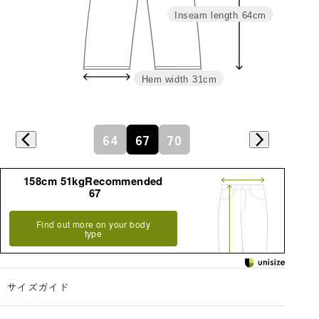
Inseam length
64cm
Hem width
31cm
64
67
70
158cm 51kgRecommended
67
Find out more on your body
type
サイズガイド