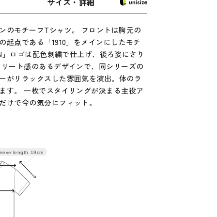
サイズ・詳細
ンのモチーフTシャツ。 フロントは胸元の
起点である「1910」をメインにしたモチ
EN」ロゴは配色刺繍で仕上げ、後ろ姿にさり
トリート感のあるデザインで、同シリーズの
ーがリラックスした雰囲気を演出。体のラ
ます。 一枚でスタイリングが決まる主役ア
だけで今の気分にフィット。
eeve length
19cm
幅
バスト
袖丈
108
19
116
20