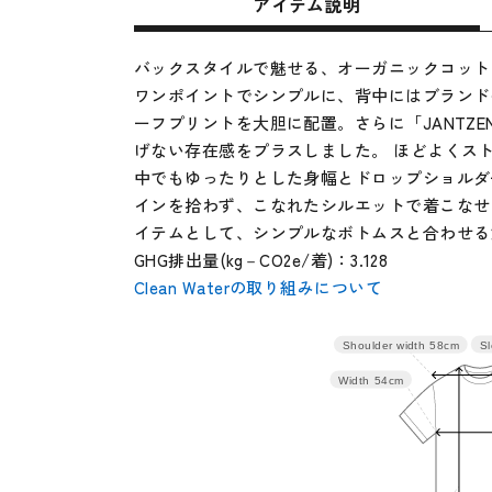
アイテム説明
バックスタイルで魅せる、オーガニックコット
ワンポイントでシンプルに、背中にはブランドの
ーフプリントを大胆に配置。さらに「JANTZ
げない存在感をプラスしました。 ほどよくス
中でもゆったりとした身幅とドロップショルダ
インを拾わず、こなれたシルエットで着こなせ
イテムとして、シンプルなボトムスと合わせる
GHG排出量(kg－CO2e/着)：3.128
Clean Waterの取り組みについて
Sl
Shoulder width
58cm
サイズ
身丈
肩
Width
54cm
M
62
58
L
64
62