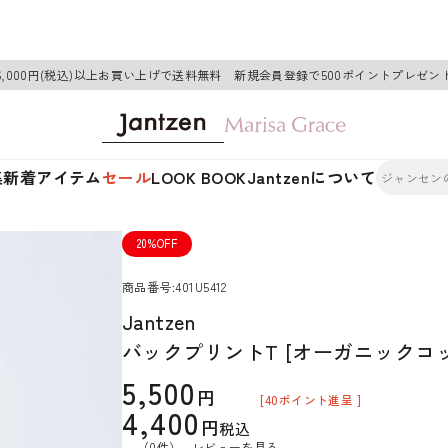
6,000円(税込)以上お買い上げで送料無料 新規会員登録で500ポイントプレゼン
集
新着アイテム
セール
LOOK BOOK
Jantzenについて
20%OFF
商品番号
401U5412
Jantzen
バックプリントT [オーガニックコ
5,500
[
40
ポイント進呈 ]
4,400
税込
（0件）
レビューを見る