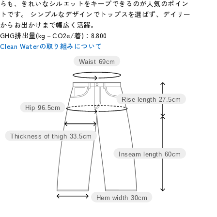
らも、きれいなシルエットをキープできるのが人気のポイン
トです。 シンプルなデザインでトップスを選ばず、デイリー
からお出かけまで幅広く活躍。
GHG排出量(kg－CO2e/着)：8.800
Clean Waterの取り組みについて
Waist
69cm
サイ
ウエス
ヒッ
わた
裾
股
股
総
ズ
ト
プ
り
幅
上
下
丈
Rise length
27.5cm
S
65
92.5
32.5
29
27
59
86
Hip
96.5cm
M
69
96.5
33.5
30
27.5
60
87.5
L
73
100.5
35
31
28
61
89
Thickness of thigh
33.5cm
LL
77
104.5
36
32
28.5
62
90.5
Inseam length
60cm
Hem width
30cm