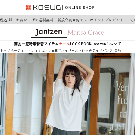
(税込)以上お買い上げで送料無料 新規会員登録で500ポイントプレゼント
6,0
商品一覧
特集
新着アイテム
セール
LOOK BOOK
Jantzenについて
トップページ
Jantzen
Jantzen麻混ハイパーストレッチワイドパンツ[接触冷感]