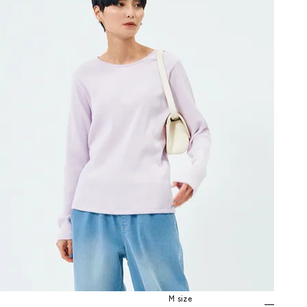
M size
—