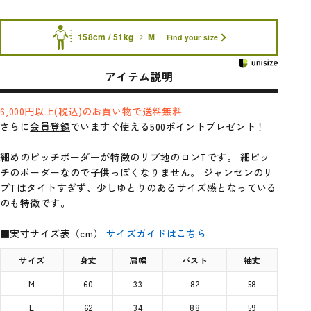
158cm / 51kg
M
Find your size
アイテム説明
6,000円以上(税込)のお買い物で送料無料
さらに
会員登録
でいますぐ使える500ポイントプレゼント！
細めのピッチボーダーが特徴のリブ地のロンTです。 細ピッ
チのボーダーなので子供っぽくなりません。 ジャンセンのリ
ブTはタイトすぎず、少しゆとりのあるサイズ感となっている
のも特徴です。
■実寸サイズ表（cm）
サイズガイドはこちら
サイズ
身丈
肩幅
バスト
袖丈
M
60
33
82
58
L
62
34
88
59