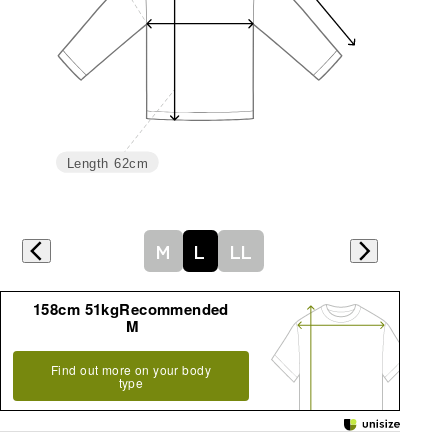
Length
62cm
M
L
LL
158cm 51kgRecommended
M
Find out more on your body
type