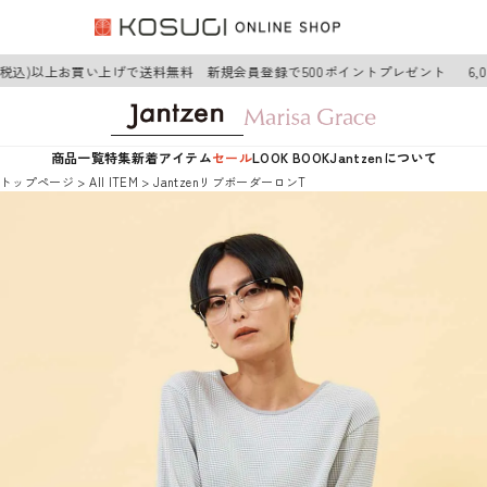
円(税込)以上お買い上げで送料無料 新規会員登録で500ポイントプレゼント
6,0
商品一覧
特集
新着アイテム
セール
LOOK BOOK
Jantzenについて
トップページ
AII ITEM
JantzenリブボーダーロンT