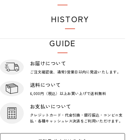
おすすめアイテム
HISTORY
閲覧履歴
GUIDE
ショップガイド
お届けについて
ご注文確認後、通常3営業日
以内に発送いたします。
送料について
6,000円（税込）以上お買い上げで
送料無料
お支払いについて
クレジットカード・代金引換・銀行
振込・コンビニ支
払・各種キャッシ
ュレス決済をご利用いただけます。