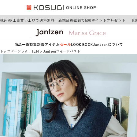
円(税込)以上お買い上げで送料無料 新規会員登録で500ポイントプレゼント
6,
商品一覧
特集
新着アイテム
セール
LOOK BOOK
Jantzenについて
トップページ
AII ITEM
Jantzenツイードベスト