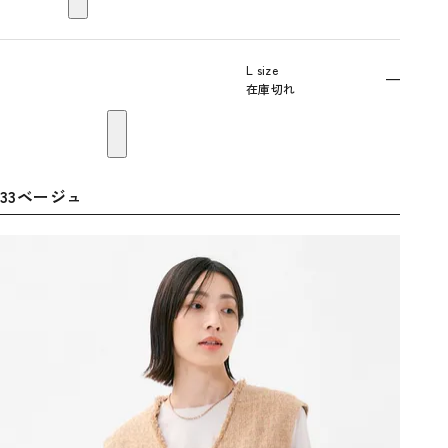
L size
—
在庫切れ
33ベージュ