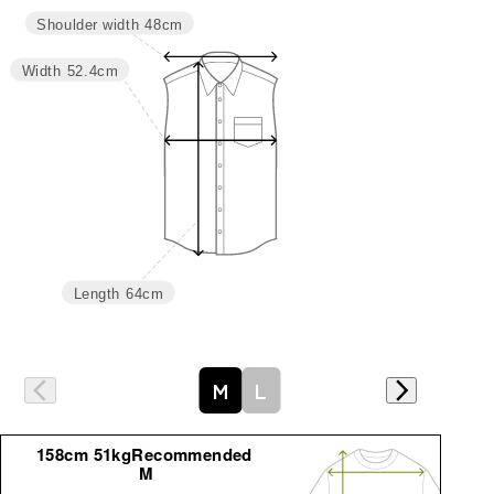
サイズ
身丈
肩幅
バスト
Shoulder width
48cm
M
64
48
104.7
Width
52.4cm
L
66
50
110.7
Length
64cm
詳細はこちら
M
L
158cm 51kgRecommended
M