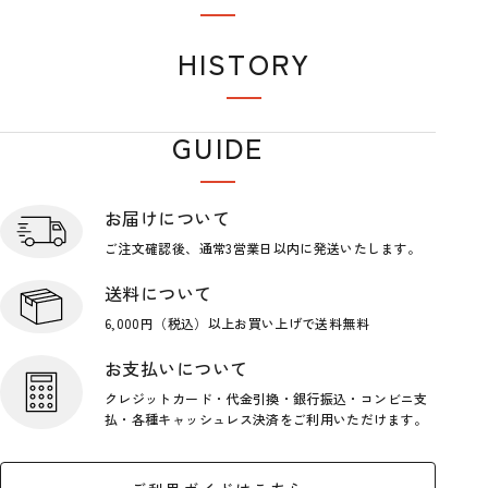
おすすめアイテム
HISTORY
閲覧履歴
GUIDE
ショップガイド
お届けについて
ご注文確認後、通常3営業日
以内に発送いたします。
送料について
6,000円（税込）以上お買い上げで
送料無料
お支払いについて
クレジットカード・代金引換・銀行
振込・コンビニ支
払・各種キャッシ
ュレス決済をご利用いただけます。