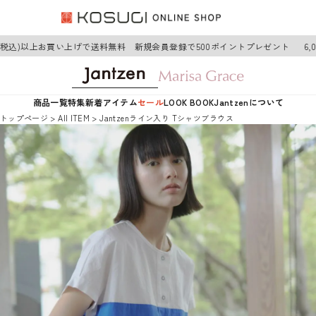
(税込)以上お買い上げで送料無料 新規会員登録で500ポイントプレゼント
6,0
商品一覧
特集
新着アイテム
セール
LOOK BOOK
Jantzenについて
トップページ
AII ITEM
Jantzenライン入り Tシャツブラウス