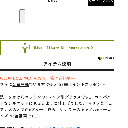
L size
カートに入れる
158cm / 51kg
M
Find your size
アイテム説明
6,000円以上(税込)のお買い物で送料無料
さらに
会員登録
でいますぐ使える500ポイントプレゼント！
洗いをかけたコットンのTシャツ型ブラウスです。 コンパク
トなシルエットに見えるように仕上げました。 マリンなニュ
アンスのオフ白xブルー、夏らしいカラーのキャメルxターコ
イズの2色展開です。