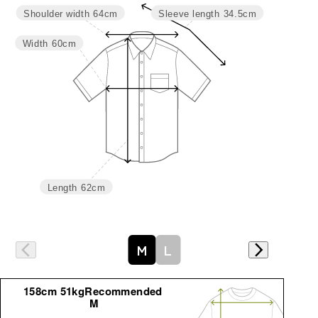
Shoulder width
64cm
Sleeve length
34.5cm
Width
60cm
Length
62cm
M
L
158cm 51kgRecommended
M