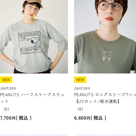
NEW
NEW
Jantzen
Jantzen
PEANUTS ハーフスリーブスウェ
PEANUTS ロングスリーブTシ
ット
【UVカット/吸水速乾】
（0）
（0）
7,700
6,600
税込
税込