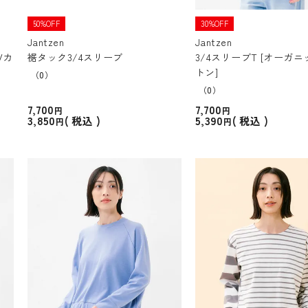
50%OFF
30%OFF
Jantzen
Jantzen
Vカ
裾タック3/4スリーブ
3/4スリーブT [オーガ
トン]
（0）
（0）
7,700
7,700
3,850
5,390
税込
税込