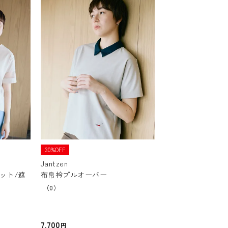
30%OFF
Jantzen
カット/遮
布帛衿プルオーバー
（0）
7,700