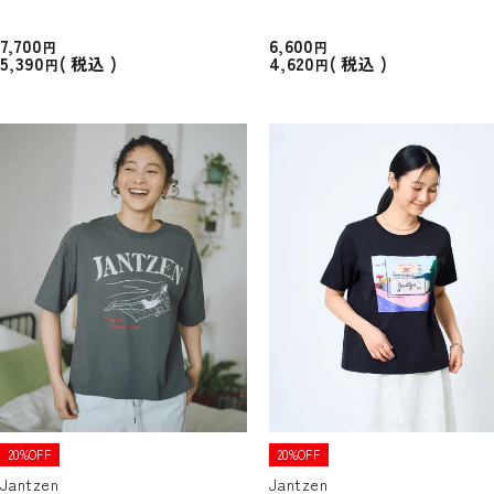
7,700
6,600
5,390
4,620
税込
税込
20%OFF
20%OFF
Jantzen
Jantzen