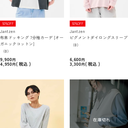
50%OFF
50%OFF
Jantzen
Jantzen
布帛ドッキング 7分袖カーデ [オー
ピグメントダイロングスリーブ
ガニックコットン]
（0）
（0）
9,900
6,600
4,950
3,300
税込
税込
在庫切れ