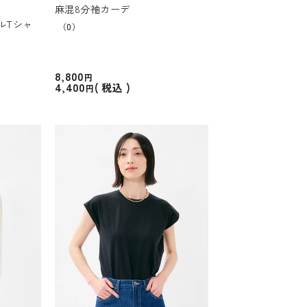
麻混8分袖カーデ
ルTシャ
（0）
8,800
4,400
税込