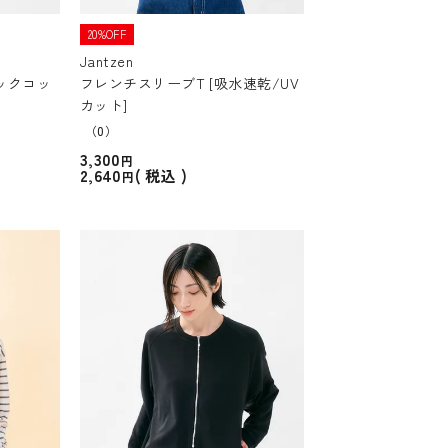
20%OFF
Jantzen
ニックコッ
フレンチスリーブT [吸水速乾/UV
カット]
（0）
3,300
2,640
税込