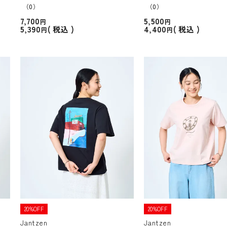
（0）
（0）
7,700
5,500
5,390
4,400
税込
税込
20%OFF
20%OFF
Jantzen
Jantzen