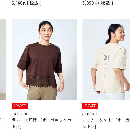
6,160
5,390
税込
税込
30%OFF
20%OFF
Jantzen
Jantzen
T
裾レース切替T [オーガニックコッ
バックプリントT [オー
トン]
ットン]