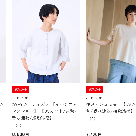
30%OFF
30%OFF
Jantzen
Jantzen
カ
2WAYカーディガン 【マルチファ
袖メッシュ切替T 【UV
ンクション】 【UVカット/遮熱/
熱/吸水速乾/接触冷感】
吸水速乾/接触冷感】
（0）
（0）
8,800
7,700