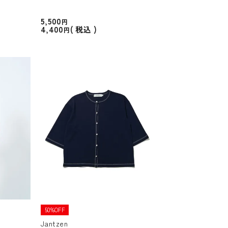
5,500
4,400
税込
50%OFF
Jantzen