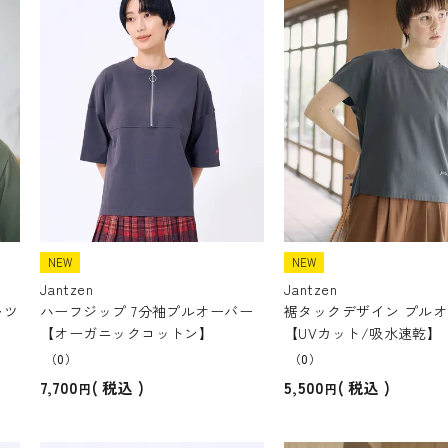
NEW
NEW
Jantzen
Jantzen
ャツ
ハーフジップ 7分袖プルオーバー
裾タックデザイン プル
【オーガニックコットン】
【UVカット/吸水速乾】
（0）
（0）
7,700
5,500
税込
税込