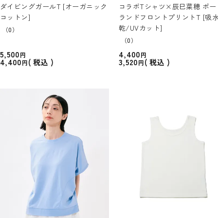
ダイビングガールT [オーガニック
コラボTシャツ×辰巳菜穂 ポー
コットン]
ランドフロントプリントT [吸
乾/UVカット]
（0）
（0）
5,500
4,400
4,400
3,520
税込
税込