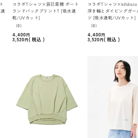
ト
コラボTシャツ×辰巳菜穂 ポート
コラボTシャツ×killdisco
水速
ランドバックプリントT [吸水速
浮き輪とダイビングガー
乾/UVカット]
ツ [吸水速乾/UVカット]
（0）
（0）
4,400
4,400
3,520
3,520
税込
税込