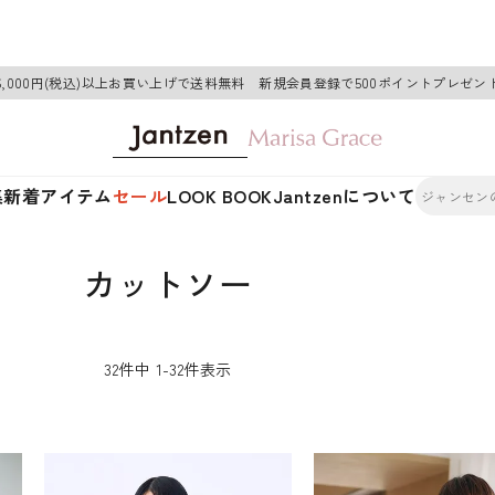
6,000円(税込)以上お買い上げで送料無料 新規会員登録で500ポイントプレゼン
集
新着アイテム
セール
LOOK BOOK
Jantzenについて
カットソー
32
件中
1
-
32
件表示