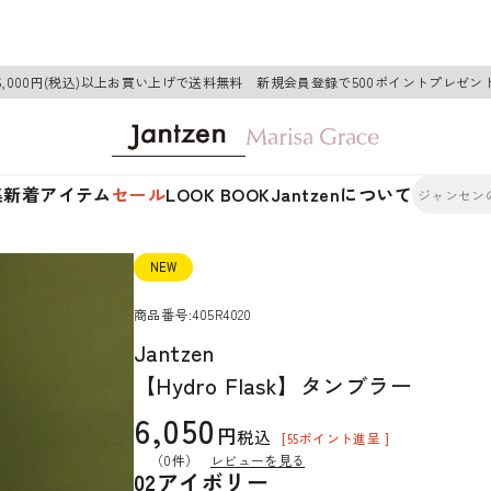
6,000円(税込)以上お買い上げで送料無料 新規会員登録で500ポイントプレゼン
集
新着アイテム
セール
LOOK BOOK
Jantzenについて
NEW
商品番号
405R4020
Jantzen
【Hydro Flask】タンブラー
6,050
税込
[
55
ポイント進呈 ]
（0件）
レビューを見る
02アイボリー