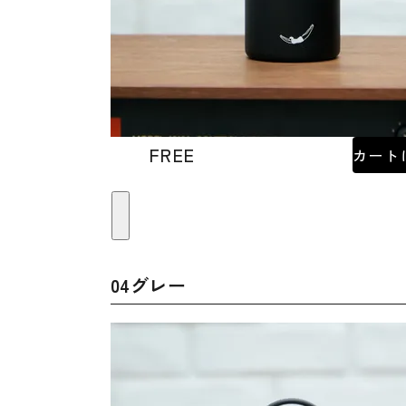
FREE
カート
04グレー