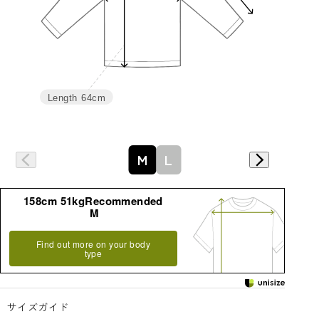
Length
64cm
詳細はこちら
M
L
158cm 51kgRecommended
M
Find out more on your body
type
サイズガイド