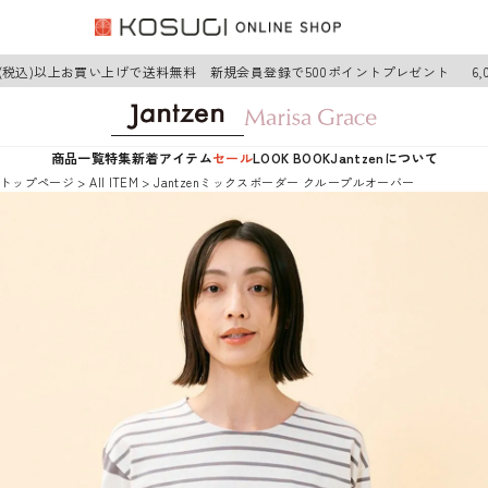
円(税込)以上お買い上げで送料無料 新規会員登録で500ポイントプレゼント
6,
商品一覧
特集
新着アイテム
セール
LOOK BOOK
Jantzenについて
トップページ
AII ITEM
Jantzenミックスボーダー クループルオーバー