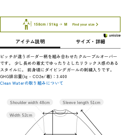
158cm / 51kg
M
Find your size
アイテム説明
サイズ・詳細
ピッチが違うボーダー柄を組み合わせたクループルオーバー
です。 少し長めの着丈でゆったりとしたリラックス感のある
スタイルに。 前身頃にダイビングガールの刺繍入りです。
GHG排出量(㎏－CO2e/着)：3.400
Clean Waterの取り組みについて
サイズ
身丈
肩幅
バスト
袖丈
裄丈
Sleeve length
51cm
Shoulder width
48cm
M
64
48
104
51
76
Width
52cm
L
66
50
112
52.5
77.5