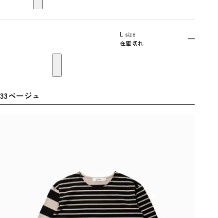
L size
—
在庫切れ
33ベージュ