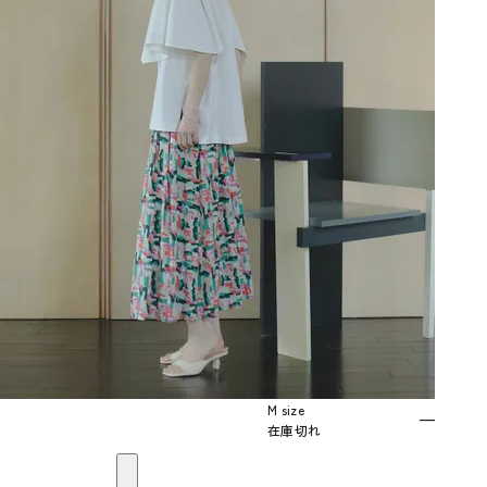
M size
—
在庫切れ