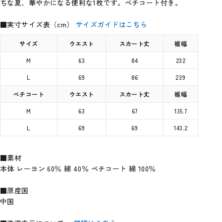
ちな夏、華やかになる便利な1枚です。ペチコート付き。
■実寸サイズ表（cm）
サイズガイドはこちら
サイズ
ウエスト
スカート丈
裾幅
M
63
84
232
L
69
86
239
ペチコート
ウエスト
スカート丈
裾幅
M
63
67
135.7
L
69
69
143.2
■素材
本体 レーヨン 60％ 綿 40％ ペチコート 綿 100％
■原産国
中国