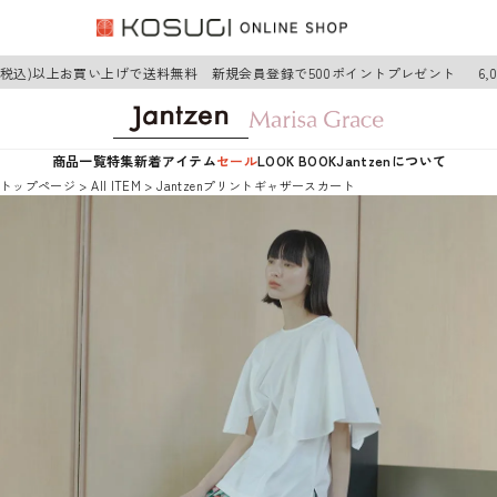
円(税込)以上お買い上げで送料無料 新規会員登録で500ポイントプレゼント
6,
商品一覧
特集
新着アイテム
セール
LOOK BOOK
Jantzenについて
トップページ
AII ITEM
Jantzenプリントギャザースカート