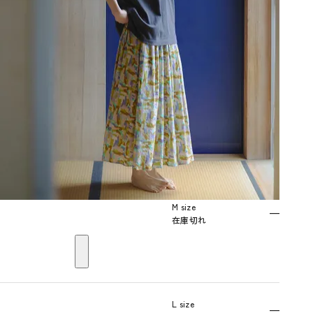
M size
—
在庫切れ
L size
—