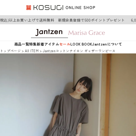
円(税込)以上お買い上げで送料無料 新規会員登録で500ポイントプレゼント
6,
商品一覧
特集
新着アイテム
セール
LOOK BOOK
Jantzenについて
トップページ
AII ITEM
Jantzenコットンナイロン ギャザーワンピース