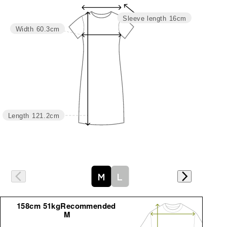
Sleeve length
16cm
Width
60.3cm
Length
121.2cm
M
L
158cm 51kgRecommended
M