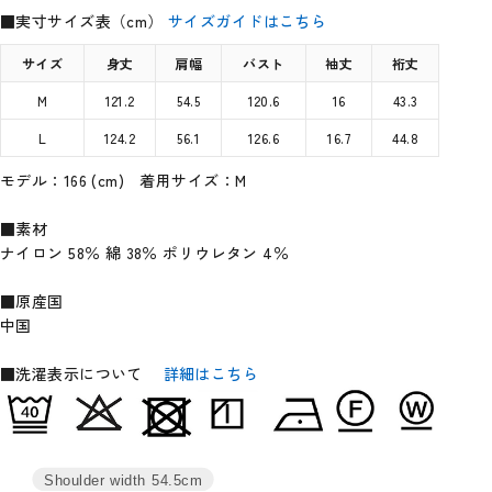
■実寸サイズ表（cm）
サイズガイドはこちら
サイズ
身丈
肩幅
バスト
袖丈
裄丈
M
121.2
54.5
120.6
16
43.3
L
124.2
56.1
126.6
16.7
44.8
モデル：166 (cm) 着用サイズ：M
■素材
ナイロン 58％ 綿 38％ ポリウレタン 4％
■原産国
中国
■洗濯表示について
詳細はこちら
Shoulder width
54.5cm