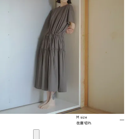
M size
—
在庫切れ