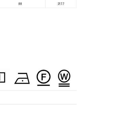
88
217.7