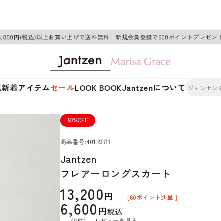
6,000円(税込)以上お買い上げで送料無料 新規会員登録で500ポイントプレゼン
集
新着アイテム
セール
LOOK BOOK
Jantzenについて
50%OFF
商品番号
401R3711
Jantzen
フレアーロングスカート
13,200
[
60
ポイント進呈 ]
6,600
税込
（0件）
レビューを見る