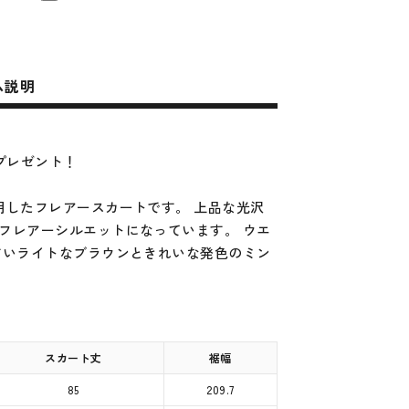
ム説明
プレゼント！
用したフレアースカートです。 上品な光沢
フレアーシルエットになっています。 ウエ
すいライトなブラウンときれいな発色のミン
スカート丈
裾幅
85
209.7