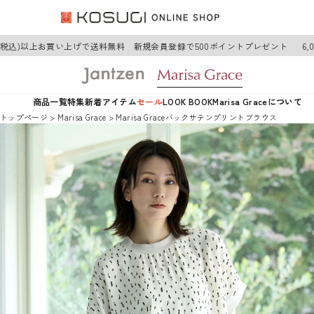
円(税込)以上お買い上げで送料無料 新規会員登録で500ポイントプレゼント
6,
商品一覧
特集
新着アイテム
セール
LOOK BOOK
Marisa Graceについて
トップページ
Marisa Grace
Marisa Graceバックサテンプリントブラウス