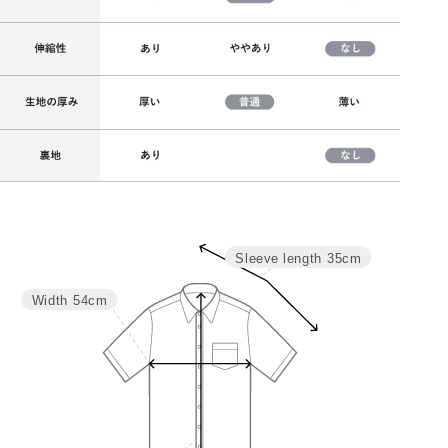
Sleeve length
35cm
サイズ
バスト
着丈
裄丈
M
108
57
35
Width
54cm
L
114
59
35.6