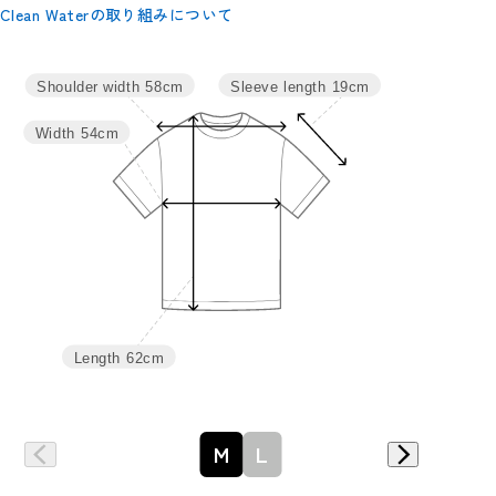
Clean Waterの取り組みについて
サイズ
身丈
肩幅
バスト
袖丈
Sleeve length
19cm
Shoulder width
58cm
M
62
58
108
19
Width
54cm
L
64
62
116
20
Length
62cm
詳細はこちら
M
L