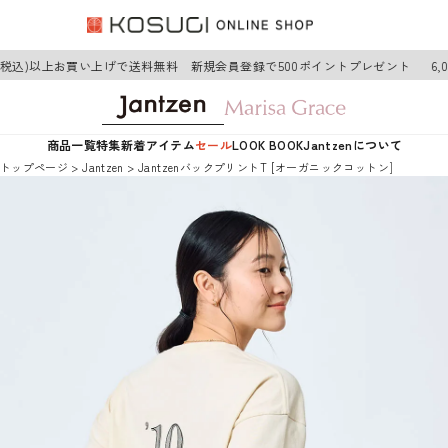
円(税込)以上お買い上げで送料無料 新規会員登録で500ポイントプレゼント
6,
商品一覧
特集
新着アイテム
セール
LOOK BOOK
Jantzenについて
トップページ
Jantzen
JantzenバックプリントT [オーガニックコットン]