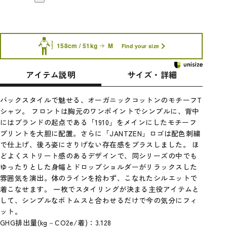
158cm / 51kg
M
Find your size
アイテム説明
サイズ・詳細
バックスタイルで魅せる、オーガニックコットンのモチーフT
シャツ。 フロントは胸元のワンポイントでシンプルに、背中
にはブランドの起点である「1910」をメインにしたモチーフ
プリントを大胆に配置。さらに「JANTZEN」ロゴは配色刺繍
で仕上げ、後ろ姿にさりげない存在感をプラスしました。 ほ
どよくストリート感のあるデザインで、同シリーズの中でも
ゆったりとした身幅とドロップショルダーがリラックスした
雰囲気を演出。体のラインを拾わず、こなれたシルエットで
着こなせます。 一枚でスタイリングが決まる主役アイテムと
して、シンプルなボトムスと合わせるだけで今の気分にフィ
ット。
GHG排出量(kg－CO2e/着)：3.128