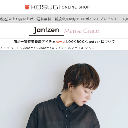
円(税込)以上お買い上げで送料無料 新規会員登録で500ポイントプレゼント
6,
商品一覧
特集
新着アイテム
セール
LOOK BOOK
Jantzenについて
トップページ
Jantzen
Jantzenコットンリネンボイル シャツ