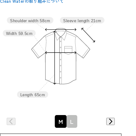
Clean Waterの取り組みについて
サイズ
身丈
肩幅
バスト
袖丈
裄丈
Sleeve length
21cm
Shoulder width
58cm
M
65
58
119
21
50
Width
59.5cm
L
67
60
125
21.5
51.5
Length
65cm
詳細はこちら
M
L