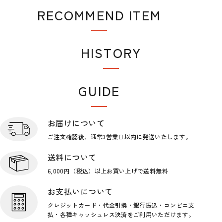
RECOMMEND ITEM
おすすめアイテム
HISTORY
閲覧履歴
GUIDE
ショップガイド
お届けについて
ご注文確認後、通常3営業日
以内に発送いたします。
送料について
6,000円（税込）以上お買い上げで
送料無料
お支払いについて
クレジットカード・代金引換・銀行
振込・コンビニ支
払・各種キャッシ
ュレス決済をご利用いただけます。