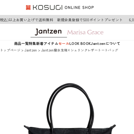
円(税込)以上お買い上げで送料無料 新規会員登録で500ポイントプレゼント
6,
商品一覧
特集
新着アイテム
セール
LOOK BOOK
Jantzenについて
トップページ
Jantzen
Jantzen撥水生地×シュリンクレザートートバッグ